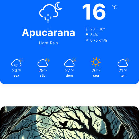
16
℃
Apucarana
23º - 16º
84%
0.75 km/h
Light Rain
23
29
27
26
21
℃
℃
℃
℃
℃
sex
sáb
dom
seg
ter