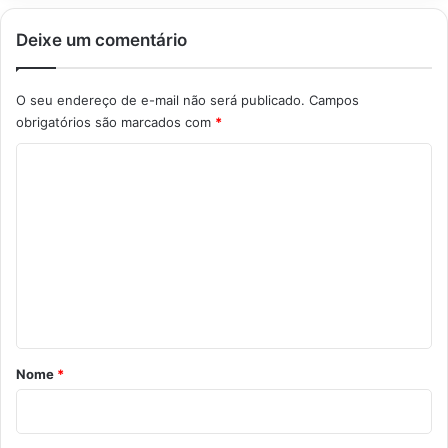
Deixe um comentário
O seu endereço de e-mail não será publicado.
Campos
obrigatórios são marcados com
*
C
o
m
e
n
t
á
r
Nome
*
i
o