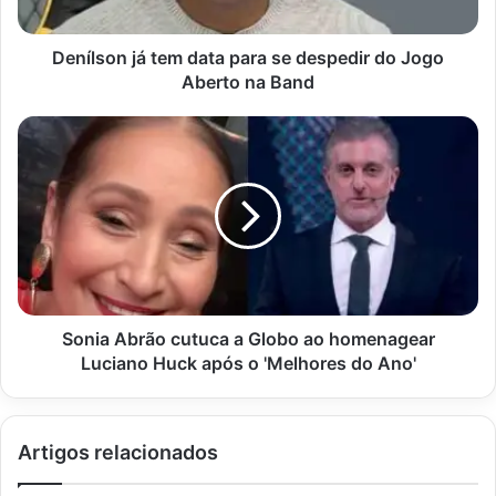
do
Jogo
Aberto
Denílson já tem data para se despedir do Jogo
na
Aberto na Band
Band
Sonia
Abrão
cutuca
a
Globo
ao
homenagear
Luciano
Huck
após
Sonia Abrão cutuca a Globo ao homenagear
o
Luciano Huck após o 'Melhores do Ano'
'Melhores
do
Ano'
Artigos relacionados