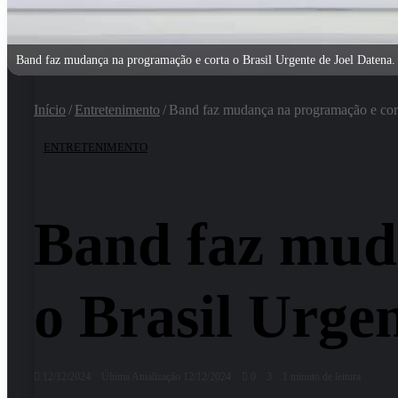
Band faz mudança na programação e corta o Brasil Urgente de Joel Datena.
Início
/
Entretenimento
/
Band faz mudança na programação e cort
ENTRETENIMENTO
Band faz mud
o Brasil Urge
12/12/2024
Última Atualização 12/12/2024
0
3
1 minuto de leitura