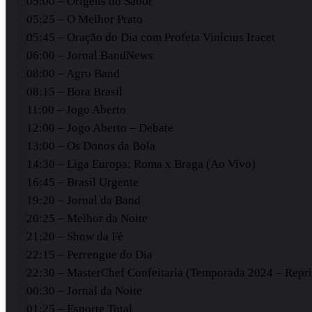
05:00 – Origens do Sabor
05:25 – O Melhor Prato
05:45 – Oração do Dia com Profeta Vinícius Iracet
06:00 – Jornal BandNews
08:00 – Agro Band
08:15 – Bora Brasil
11:00 – Jogo Aberto
12:00 – Jogo Aberto – Debate
13:00 – Os Donos da Bola
14:30 – Liga Europa: Roma x Braga (Ao Vivo)
16:45 – Brasil Urgente
19:20 – Jornal da Band
20:25 – Melhor da Noite
21:20 – Show da Fé
22:15 – Perrengue do Dia
22:30 – MasterChef Confeitaria (Temporada 2024 – Repri
00:30 – Jornal da Noite
01:25 – Esporte Total