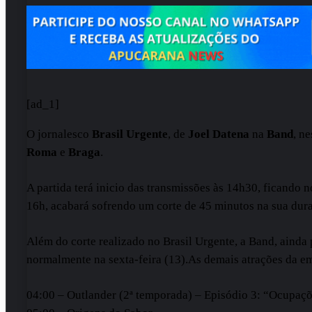
[ad_1]
O jornalesco
Brasil Urgente
, de
Joel Datena
na
Band
, n
Roma
e
Braga
.
A partida terá inicio das transmissões às 14h30, ficando 
16h, acabará sofrendo um corte de 45 minutos na sua dur
Além do corte realizado no Brasil Urgente, a Band, ainda
normalmente na sexta-feira (13).As demais atrações da emis
04:00 – Outlander (2ª temporada) – Episódio 3: “Ocupaçõ