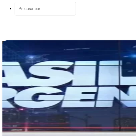
aleatório
Procurar
por