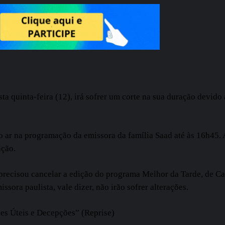
esta quinta-feira (12), irá sofrer um corte na sua duração devido
no ar na programação da emissora da família Saad até às 16h45. 
ação.
 precisou cancelar a edição do programa Melhor da Tarde, de Ca
sora paulista, vale dizer, não irão sofrer alterações.
es Úteis e Decepções” (Reprise)