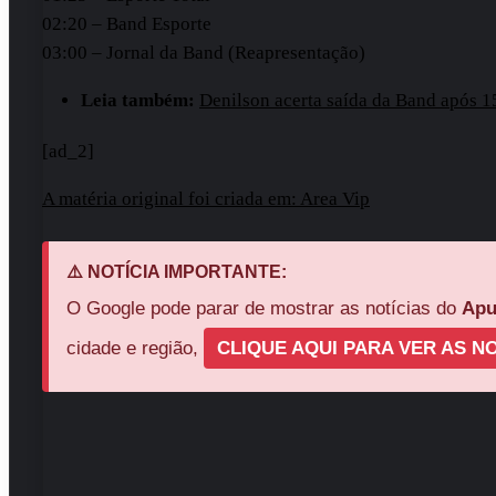
02:20 – Band Esporte
03:00 – Jornal da Band (Reapresentação)
Leia também:
Denilson acerta saída da Band após 1
[ad_2]
A matéria original foi criada em: Area Vip
⚠️ NOTÍCIA IMPORTANTE:
O Google pode parar de mostrar as notícias do
Apu
cidade e região,
CLIQUE AQUI PARA VER AS NO