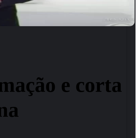
mação e corta
ena