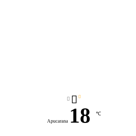
18
℃
Apucarana