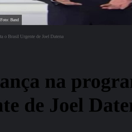
 Foto: Band
a o Brasil Urgente de Joel Datena
ança na progra
nte de Joel Dat