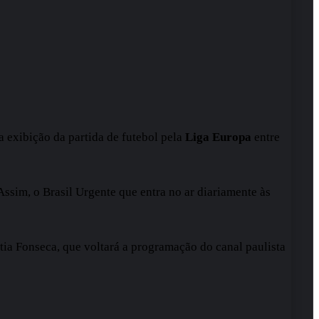
 a exibição da partida de futebol pela
Liga Europa
entre
Assim, o Brasil Urgente que entra no ar diariamente às
tia Fonseca, que voltará a programação do canal paulista