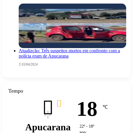
Atualizção: Três suspeitos mortos em confronto com a
polícia eram de Apucarana
03/04/2024
Tempo
18
℃
Apucarana
22º - 18º