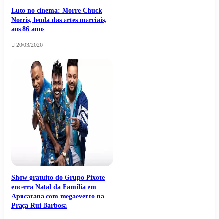
Luto no cinema: Morre Chuck
Norris, lenda das artes marciais,
aos 86 anos
20/03/2026
Show gratuito do Grupo Pixote
encerra Natal da Família em
Apucarana com megaevento na
Praça Rui Barbosa