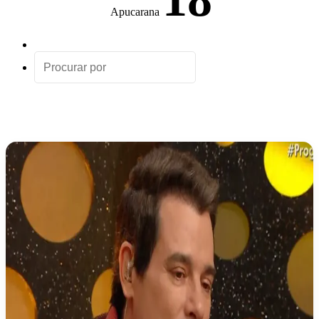
Apucarana
Artigo
aleatório
Procurar
por