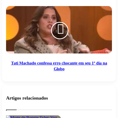
Tati
Machado
confessa
erro
chocante
em
seu
1º
dia
na
Globo
Tati Machado confessa erro chocante em seu 1º dia na
Globo
Artigos relacionados