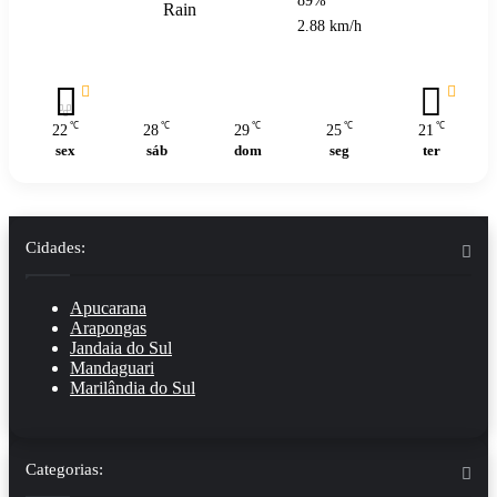
89%
Rain
2.88 km/h
℃
℃
℃
℃
℃
22
28
29
25
21
sex
sáb
dom
seg
ter
Cidades:
Apucarana
Arapongas
Jandaia do Sul
Mandaguari
Marilândia do Sul
Categorias: