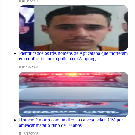
01/10/2024
Identificados os três homens de Apucarana que morreram
em confronto com a polícia em Arapongas
04/04/2024
Homem é morto com um tiro na cabeça pela GCM por
ameaçar matar o filho de 10 anos
13/12/2023