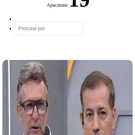
Apucarana
Artigo
aleatório
Procurar
por