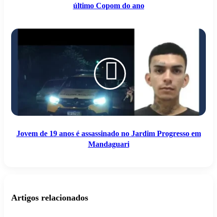
último Copom do ano
Jovem
de
19
anos
é
assassinado
no
Jardim
Progresso
em
Mandaguari
Jovem de 19 anos é assassinado no Jardim Progresso em
Mandaguari
Artigos relacionados