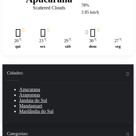
78%
Scattered Clouds
3.85 km/h
℃
℃
℃
℃
℃
20
23
29
30
27
qui
sex
sáb
dom
seg
Cidades:
Apucarana
Arapongas
Jandaia do Sul
Mandaguari
Marilândia do Sul
Categorias: