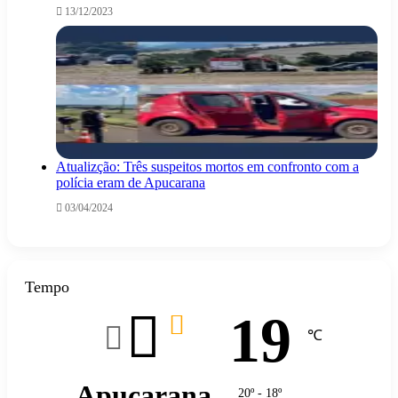
13/12/2023
Atualizção: Três suspeitos mortos em confronto com a
polícia eram de Apucarana
03/04/2024
Tempo
19
℃
Apucarana
20º - 18º