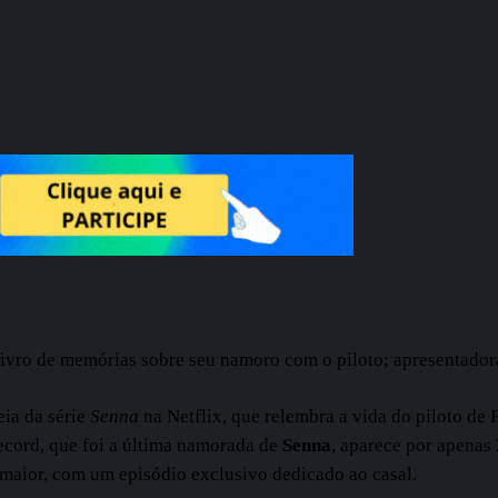
ivro de memórias sobre seu namoro com o piloto; apresentadora
eia da série
Senna
na Netflix, que relembra a vida do piloto de
ecord, que foi a última namorada de
Senna
, aparece por apenas
maior, com um episódio exclusivo dedicado ao casal.