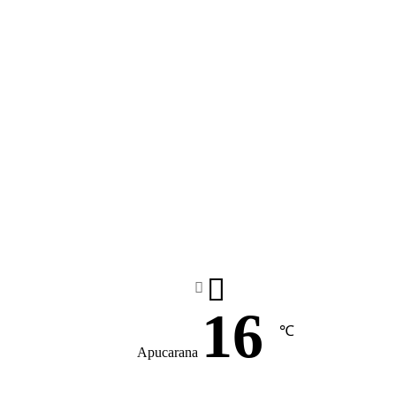
16
℃
Apucarana