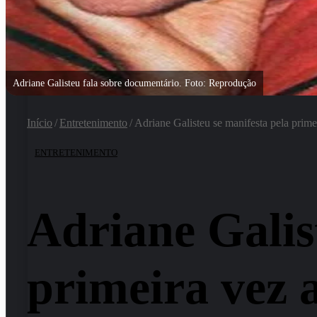
Adriane Galisteu fala sobre documentário. Foto: Reprodução
Início
/
Entretenimento
/
Adriane Galisteu se manifesta pela prime
ENTRETENIMENTO
Adriane Galis
primeira vez 