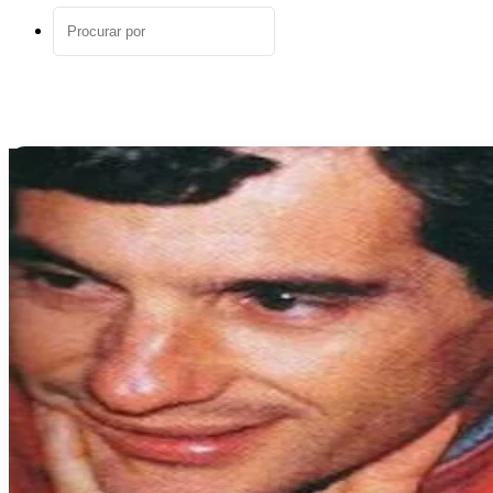
aleatório
Procurar
por