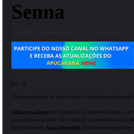
Senna
02/12/2024
Última Atualização 02/12/2024
0
3
2 minutos de leitura
[ad_1]
Última namorada de Ayrton Senna, Galisteu escreveu um l
Adriane Galisteu
não deixou de se manifestar após a estr
um acidente em 1994. Na produção, a apresentadora da R
do piloto, como
Xuxa Meneghel
, tiveram um espaço bem 