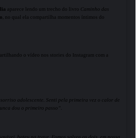
lia
aparece lendo um trecho do livro
Caminho das
ão
, no qual ela compartilha momentos íntimos do
artilhando o vídeo nos stories do Instagram com a
sorriso adolescente. Senti pela primeira vez o calor de
nunca dou o primeiro passo”
.
squivei, bateu na trave. Fomos salvos os dois, em nossa