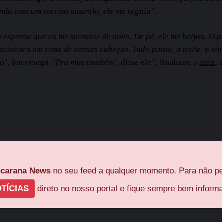
inda com um sorriso amarelo, ele me seguiu”
.
 esperou que eu me sentasse de novo. De pé, ele me beijou. O pr
stacionara em cima de nossas cabeças. Tudo parou, a noite, o tem
o’, interrompi. ‘Pra mim também’, disse ele”
, finalizou a
atriz
, 
carana News
no seu feed a qualquer momento. Para não pe
TÍCIAS
direto no nosso portal e fique sempre bem inform