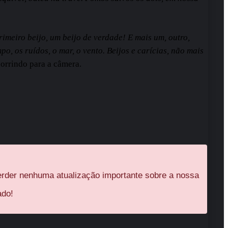
imeiro beijo, um beijo de verdade! E mais um, outro,
po, os ruídos, o mar, o vento. Beijos e carícias, não mais
sorrindo para a câmera.
rder nenhuma atualização importante sobre a nossa
ado!