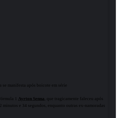
 se manifesta após boicote em série
 Fórmula 1
Ayrton Senna
, que tragicamente faleceu após
 2 minutos e 34 segundos, enquanto outras ex-namoradas