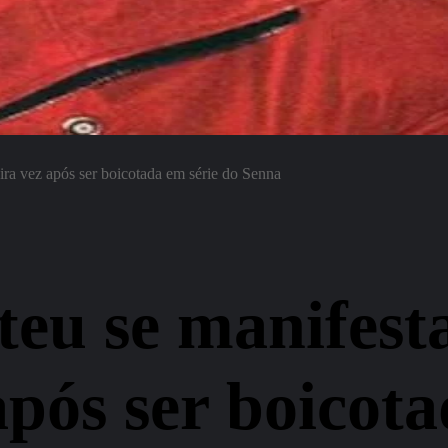
ira vez após ser boicotada em série do Senna
teu se manifest
após ser boicota