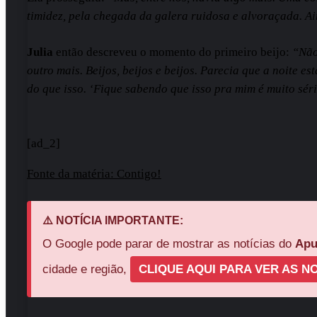
timidez, pela chegada da galera ruidosa e alvoraçada. A
Julia
então descreveu o momento do primeiro beijo:
“Não
outro mais. Beijos, beijos e beijos. Parecia que a noite e
do que isso. ‘Fique sabendo que isso pra mim é muito séri
[ad_2]
Fonte da matéria: Contigo!
⚠️ NOTÍCIA IMPORTANTE:
O Google pode parar de mostrar as notícias do
Apu
cidade e região,
CLIQUE AQUI PARA VER AS NO