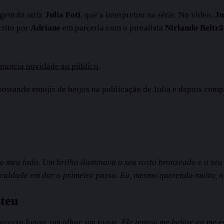
gem da atriz
Julia Foti
, que a interpretou na série. No vídeo,
Ju
scrito por
Adriane
em parceria com o jornalista
Nirlando Beltr
 anuncia novidade ao público
ostando emojis de beijos na publicação de Julia e depois comp
o meu lado. Um brilho iluminava o seu rosto bronzeado e o seu 
ficuldade em dar o primeiro passo. Eu, mesmo querendo muito, 
steu
versa longa, um olhar, um toque. Ele tentou me beijar, eu me e