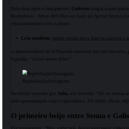
Dois dias após o lançamento,
Galisteu
reagiu a uma posta
Borboletas – Meus 405 Dias ao Lado de Ayrton Senna
, e
relacionamento com o piloto.
Leia também:
Anitta revela nova fase na carreira e
A apresentadora de
A Fazenda
manteve um tom discreto, p
legenda:
“Gosto muito dela!”
.
Reprodução/Instagram
No trecho narrado por
Julia
, ela recorda:
“Ele se sentou a
uma aproximação real e espontânea. Ele tinha, óbvio, di
O primeiro beijo entre Senna e Gali
Ela prosseguiu:
“Mas, entre nós, havia algo mais. Uma con