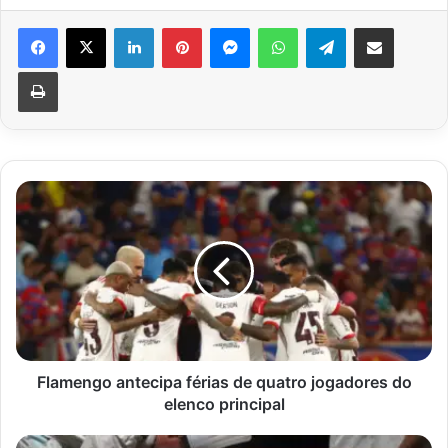
Facebook
X
Linkedin
Pinterest
Messenger
WhatsApp
Telegram
Compartilhar via e-mail
Imprimir
Flamengo
antecipa
férias
de
quatro
jogadores
do
elenco
principal
Flamengo antecipa férias de quatro jogadores do
elenco principal
Porque