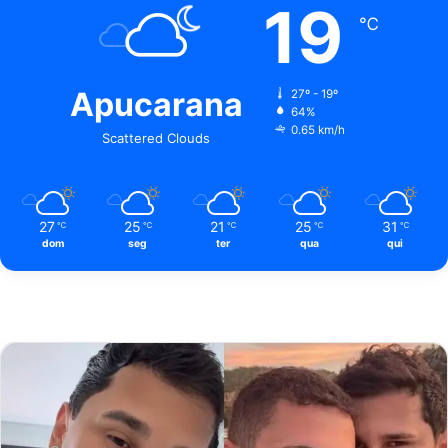
19
℃
Apucarana
27º - 19º
64%
0.65 km/h
Scattered Clouds
27
25
21
25
31
℃
℃
℃
℃
℃
dom
seg
ter
qua
qui