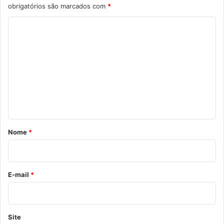
obrigatórios são marcados com
*
C
o
m
e
n
t
á
r
Nome
*
i
o
*
E-mail
*
Site