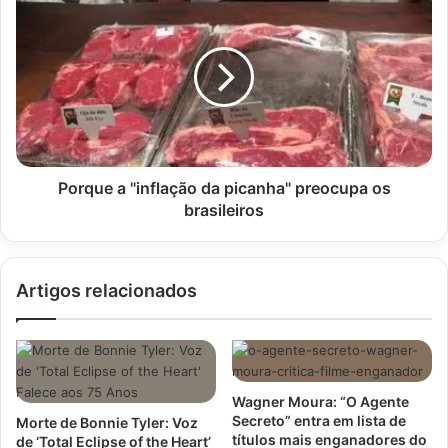
a
"inflação
da
picanha"
preocupa
os
brasileiros
Porque a "inflação da picanha" preocupa os
brasileiros
Artigos relacionados
Wagner Moura: “O Agente
Secreto” entra em lista de
Morte de Bonnie Tyler: Voz
títulos mais enganadores do
de ‘Total Eclipse of the Heart’