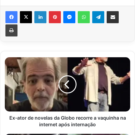
Facebook
X
Linkedin
Pinterest
Messenger
WhatsApp
Telegram
Compartilhar via e-mail
Imprimir
Ex-
ator
de
novelas
da
Globo
recorre
a
vaquinha
na
Ex-ator de novelas da Globo recorre a vaquinha na
internet
internet após internação
após