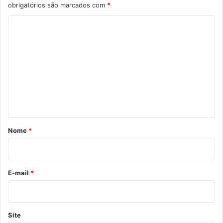
obrigatórios são marcados com
*
C
o
m
e
n
t
á
r
Nome
*
i
o
*
E-mail
*
Site