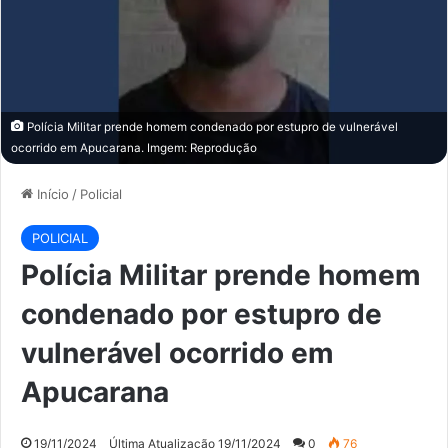
Polícia Militar prende homem condenado por estupro de vulnerável
ocorrido em Apucarana. Imgem: Reprodução
Início
/
Policial
POLICIAL
Polícia Militar prende homem
condenado por estupro de
vulnerável ocorrido em
Apucarana
19/11/2024
Última Atualização 19/11/2024
0
76