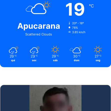
19
℃
Apucarana
20º - 18º
78%
3.85 km/h
Scattered Clouds
20
23
29
30
27
℃
℃
℃
℃
℃
qui
sex
sáb
dom
seg