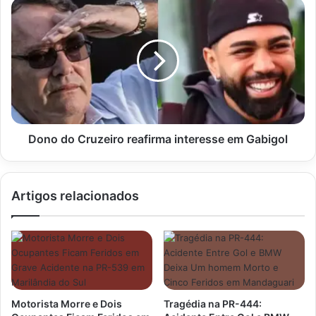
internação
Dono
do
Cruzeiro
reafirma
interesse
em
Gabigol
Dono do Cruzeiro reafirma interesse em Gabigol
Artigos relacionados
Motorista Morre e Dois
Tragédia na PR-444: