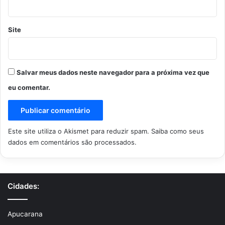
i
ã
o
Site
c
e
n
t
Salvar meus dados neste navegador para a próxima vez que
r
eu comentar.
a
l
d
e
Este site utiliza o Akismet para reduzir spam.
Saiba como seus
C
dados em comentários são processados
.
a
m
b
i
Cidades:
r
a
Apucarana