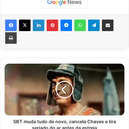
Facebook
X
Linkedin
Pinterest
Messenger
WhatsApp
Telegram
Compartilhar via e-mail
Imprimir
S
B
T
m
u
d
a
t
u
d
SBT muda tudo de novo, cancela Chaves e tira
o
seriado do ar antes da estreia