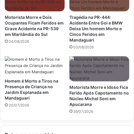
t
o
i
d
r
e
Motorista Morre e Dois
Tragédia na PR-444:
a
d
Ocupantes Ficam Feridos em
Acidente Entre Gol e BMW
s
e
Grave Acidente na PR-539
Deixa Um homem Morto e
e
c
em Marilândia do Sul
Cinco Feridos em
r
Mandaguari
o
04/08/2026
i
m
03/08/2026
a
p
d
o
o
s
d
i
o
ç
Homem é Morto a Tiros na
a
ã
Presença de Criança no
Motorista Morre e Idoso Fica
r
o
Jardim Esplanada em
Ferido Após Capotamento no
a
é
Mandaguari
Núcleo Michel Soni em
n
e
Apucarana
30/07/2026
t
n
29/07/2026
e
c
s
o
n
d