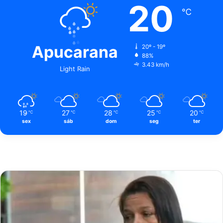
20
℃
Apucarana
20º - 19º
88%
3.43 km/h
Light Rain
19
27
28
25
20
℃
℃
℃
℃
℃
sex
sáb
dom
seg
ter