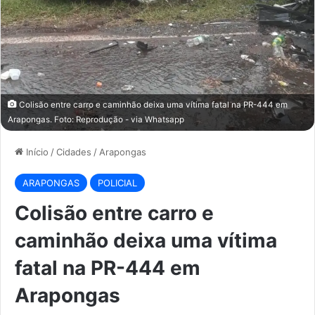
Colisão entre carro e caminhão deixa uma vítima fatal na PR-444 em
Arapongas. Foto: Reprodução - via Whatsapp
Início
/
Cidades
/
Arapongas
ARAPONGAS
POLICIAL
Colisão entre carro e
caminhão deixa uma vítima
fatal na PR-444 em
Arapongas