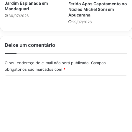
Jardim Esplanada em
Ferido Após Capotamento no
Mandaguari
Núcleo Michel Soni em
Apucarana
30/07/2026
29/07/2026
Deixe um comentário
O seu endereço de e-mail não será publicado.
Campos
obrigatórios são marcados com
*
C
o
m
e
n
t