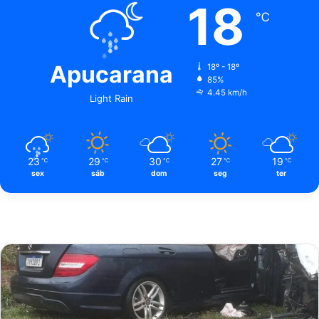
18
℃
Apucarana
18º - 18º
85%
4.45 km/h
Light Rain
23
29
30
27
19
℃
℃
℃
℃
℃
sex
sáb
dom
seg
ter