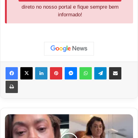
direto no nosso portal e fique sempre bem
informado!
Facebook
X
Linkedin
Pinterest
Messenger
WhatsApp
Telegram
Compartilhar via e-mail
Imprimir
Preta
Gil
se
explica