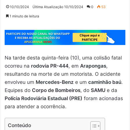
10/10/2024
Última Atualização 10/10/2024
0
53
1 minuto de leitura
Na tarde desta quinta-feira (10), uma colisão fatal
ocorreu na
rodovia PR-444
, em
Arapongas
,
resultando na morte de um motorista. O acidente
envolveu um
Mercedes-Benz
e um
caminhão baú
.
Equipes do
Corpo de Bombeiros
, do
SAMU
e da
Polícia Rodoviária Estadual (PRE)
foram acionadas
para atender a ocorrência.
Conteúdo