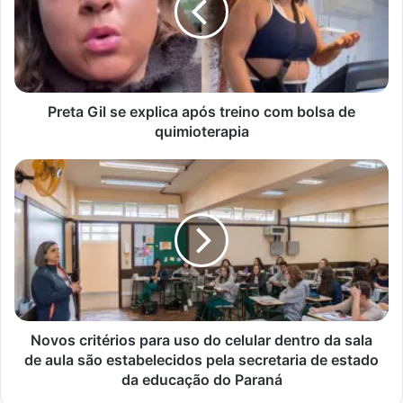
após
treino
com
bolsa
de
quimioterapia
Preta Gil se explica após treino com bolsa de
quimioterapia
Novos
critérios
para
uso
do
celular
dentro
da
sala
de
Novos critérios para uso do celular dentro da sala
aula
de aula são estabelecidos pela secretaria de estado
são
da educação do Paraná
estabelecidos