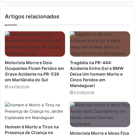
pela
secretaria
Artigos relacionados
de
estado
da
educação
do
Paraná
Motorista Morre e Dois
Tragédia na PR-444:
Ocupantes Ficam Feridos em
Acidente Entre Gol e BMW
Grave Acidente na PR-539
Deixa Um homem Morto e
em Marilândia do Sul
Cinco Feridos em
Mandaguari
04/08/2026
03/08/2026
Homem é Morto a Tiros na
Presença de Criança no
Motorista Morre e Idoso Fica