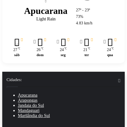
Apucarana
27º - 23º
73%
Light Rain
4.83 km/h
℃
℃
℃
℃
℃
27
26
24
21
24
sáb
dom
seg
ter
qua
Cidades:
Apucarana
Arapongas
Jandaia do Sul
Mandaguari
Marilândia do Sul