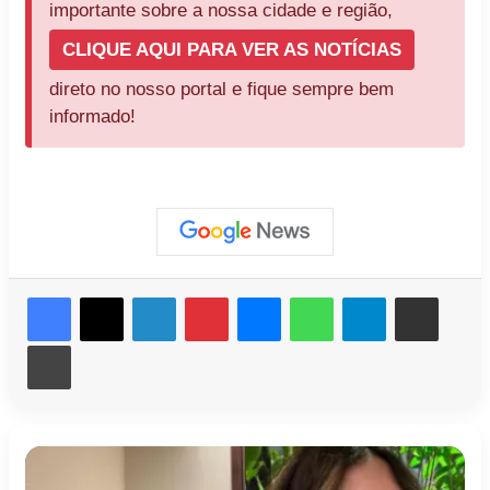
importante sobre a nossa cidade e região,
CLIQUE AQUI PARA VER AS NOTÍCIAS
direto no nosso portal e fique sempre bem
informado!
Facebook
X
Linkedin
Pinterest
Messenger
WhatsApp
Telegram
Compartilhar via e-mail
Imprimir
Famílias
Fátima
têm
Bernardes