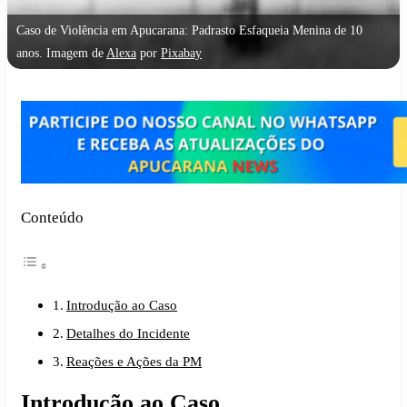
Caso de Violência em Apucarana: Padrasto Esfaqueia Menina de 10
anos. Imagem de
Alexa
por
Pixabay
Conteúdo
Introdução ao Caso
Detalhes do Incidente
Reações e Ações da PM
Introdução ao Caso