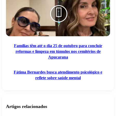
até
busca
o
atendimento
dia
psicológico
25
e
de
reflete
outubro
sobre
para
saúde
concluir
mental
reformas
e
Famílias têm até o dia 25 de outubro para concluir
limpeza
reformas e limpeza em túmulos nos cemitérios de
em
túmulos
Apucarana
nos
cemitérios
de
Fátima Bernardes busca atendimento psicológico e
Apucarana
reflete sobre saúde mental
Artigos relacionados