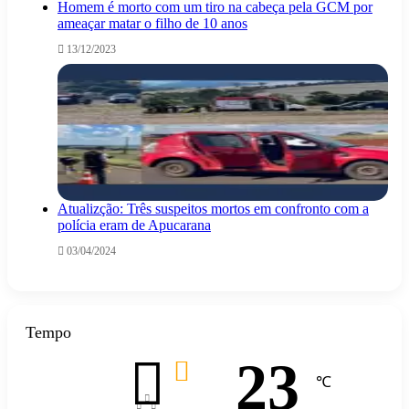
Homem é morto com um tiro na cabeça pela GCM por
ameaçar matar o filho de 10 anos
13/12/2023
Atualizção: Três suspeitos mortos em confronto com a
polícia eram de Apucarana
03/04/2024
Tempo
23
℃