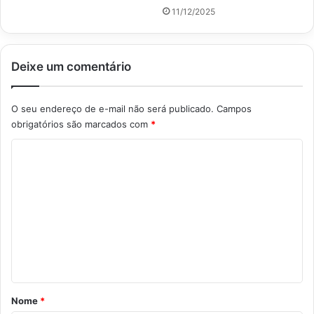
11/12/2025
Deixe um comentário
O seu endereço de e-mail não será publicado.
Campos
obrigatórios são marcados com
*
C
o
m
e
n
t
á
r
Nome
*