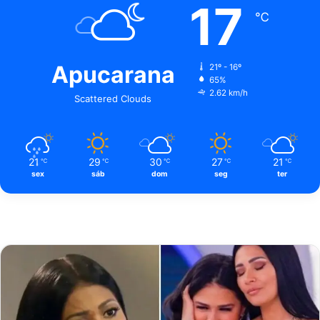
17
℃
Apucarana
21º - 16º
65%
2.62 km/h
Scattered Clouds
21
29
30
27
21
℃
℃
℃
℃
℃
sex
sáb
dom
seg
ter