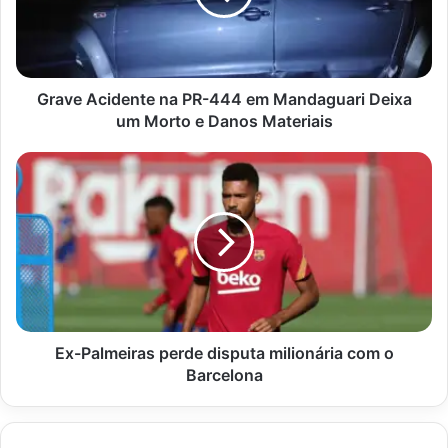
em
Mandaguari
Deixa
um
Morto
Grave Acidente na PR-444 em Mandaguari Deixa
e
um Morto e Danos Materiais
Danos
Materiais
Ex-
Palmeiras
perde
disputa
milionária
com
o
Barcelona
Ex-Palmeiras perde disputa milionária com o
Barcelona