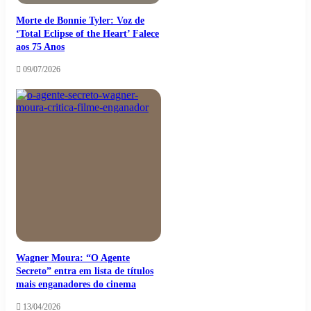
Morte de Bonnie Tyler: Voz de
‘Total Eclipse of the Heart’ Falece
aos 75 Anos
09/07/2026
Wagner Moura: “O Agente
Secreto” entra em lista de títulos
mais enganadores do cinema
13/04/2026