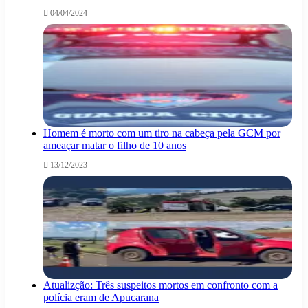
04/04/2024
Homem é morto com um tiro na cabeça pela GCM por
ameaçar matar o filho de 10 anos
13/12/2023
Atualizção: Três suspeitos mortos em confronto com a
polícia eram de Apucarana