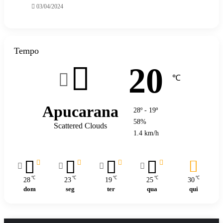
03/04/2024
Tempo
20
℃
Apucarana
28º - 19º
58%
Scattered Clouds
1.4 km/h
℃
℃
℃
℃
℃
28
23
19
25
30
dom
seg
ter
qua
qui