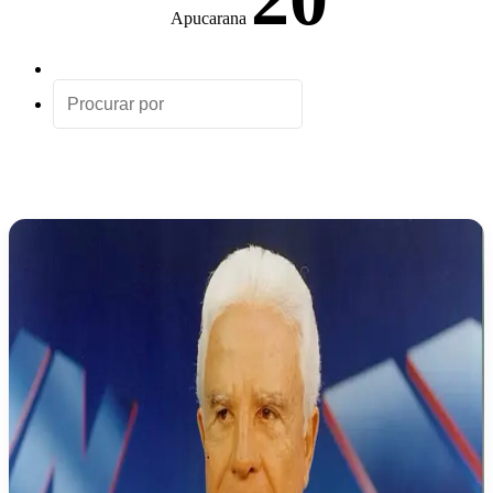
Apucarana
Artigo
aleatório
Procurar
por