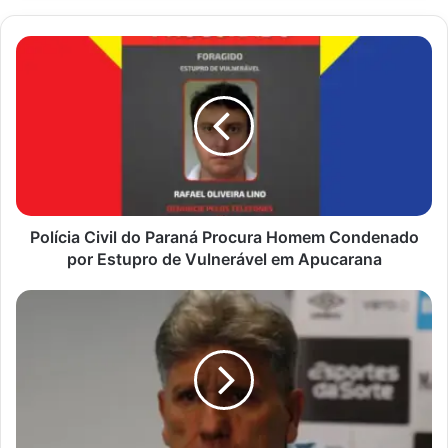
Polícia
Civil
do
Paraná
Procura
Homem
Condenado
por
Estupro
de
Polícia Civil do Paraná Procura Homem Condenado
Vulnerável
por Estupro de Vulnerável em Apucarana
em
Apucarana
Renato
Gaúcho
rebate
críticas
após
derrota
do
Grêmio