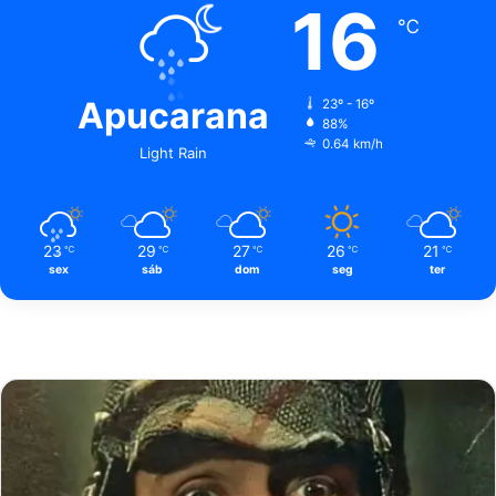
16
℃
Apucarana
23º - 16º
88%
0.64 km/h
Light Rain
23
29
27
26
21
℃
℃
℃
℃
℃
sex
sáb
dom
seg
ter