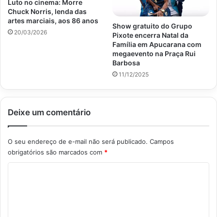
Luto no cinema: Morre
Chuck Norris, lenda das
artes marciais, aos 86 anos
Show gratuito do Grupo
20/03/2026
Pixote encerra Natal da
Família em Apucarana com
megaevento na Praça Rui
Barbosa
11/12/2025
Deixe um comentário
O seu endereço de e-mail não será publicado.
Campos
obrigatórios são marcados com
*
C
o
m
e