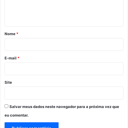
n
t
á
r
Nome
*
i
o
*
E-mail
*
Site
Salvar meus dados neste navegador para a próxima vez que
eu comentar.