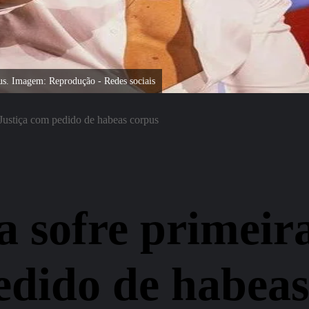
pus. Imagem: Reprodução - Redes sociais
 Justiça com pedido de habeas corpus
 sofre primeira
edido de habeas