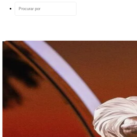
aleatório
Procurar
por