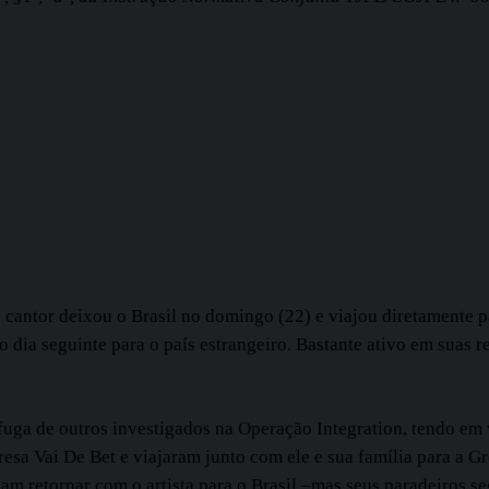
 cantor deixou o Brasil no domingo (22) e viajou diretamente 
 dia seguinte para o país estrangeiro. Bastante ativo em suas r
uga de outros investigados na Operação Integration, tendo em v
resa Vai De Bet e viajaram junto com ele e sua família para a G
am retornar com o artista para o Brasil –mas seus paradeiros 