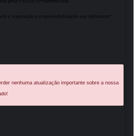
rada pela Polícia Pernambucana.
jeto e reparação e responsabilização aos infratores
“.
rder nenhuma atualização importante sobre a nossa
ado!