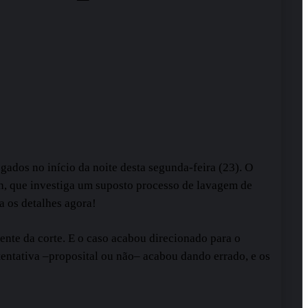
ados no início da noite desta segunda-feira (23). O
on, que investiga um suposto processo de lavagem de
a os detalhes agora!
nte da corte. E o caso acabou direcionado para o
tentativa –proposital ou não– acabou dando errado, e os