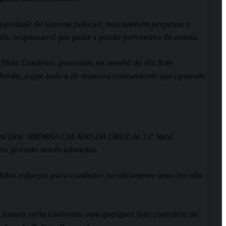
egridade do sistema judicial, mas também perpetua a
fe, responsável por pedir a prisão preventiva do artista.
e Ilhas Canárias, pousando na manhã do dia 8 de
 bordo, o que indica de maneira contundente que optaram
 Juíza Dra. ANDRÉA CALADO DA CRUZ da 12ª Vara
eis já estão sendo adotadas.
edidos esforços para combater juridicamente uma decisão
 jamais seria conivente com qualquer fato contrário ao