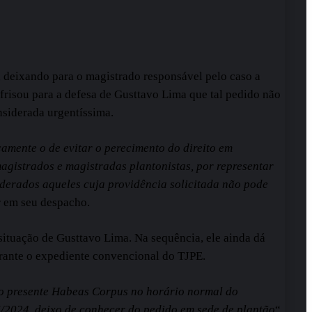
 deixando para o magistrado responsável pelo caso a
 frisou para a defesa de Gusttavo Lima que tal pedido não
nsiderada urgentíssima.
camente o de evitar o perecimento do direito em
magistrados e magistradas plantonistas, por representar
siderados aqueles cuja providência solicitada não pode
 em seu despacho.
ituação de Gusttavo Lima. Na sequência, ele ainda dá
rante o expediente convencional do TJPE.
do presente Habeas Corpus no horário normal do
06/2024, deixo de conhecer do pedido em sede de plantão
“,