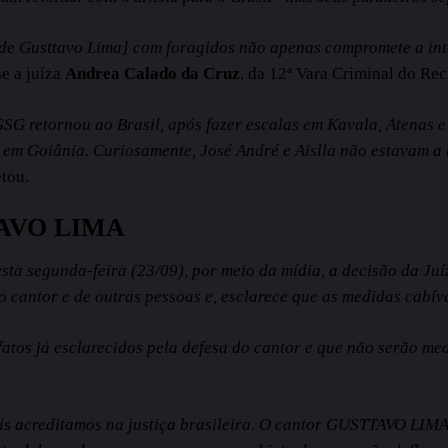
 de Gusttavo Lima] com foragidos não apenas compromete a int
se a juíza
Andrea Calado da Cruz
, da 12ª Vara Criminal do Reci
GSG retornou ao Brasil, após fazer escalas em Kavala, Atenas 
 em Goiânia. Curiosamente, José André e Aislla não estavam a
tou.
TAVO LIMA
sta segunda-feira (23/09), por meio da mídia, a decisão da
o cantor e de outras pessoas e, esclarece que as medidas cabív
fatos já esclarecidos pela defesa do cantor e que não serão m
is acreditamos na justiça brasileira. O cantor GUSTTAVO LIMA