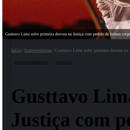
Gusttavo Lima sofre primeira derrota na Justiça com pedido de habeas cor
Início
/
Entretenimento
/
Gusttavo Lima sofre primeira derrota na
ENTRETENIMENTO
POLICIAL
Gusttavo Lima
Justiça com p