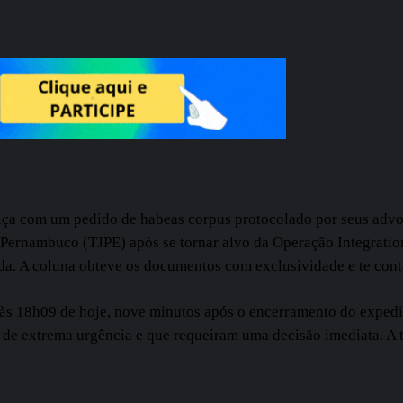
tiça com um pedido de habeas corpus protocolado por seus advog
de Pernambuco (TJPE) após se tornar alvo da Operação Integrati
a. A coluna obteve os documentos com exclusividade e te cont
às 18h09 de hoje, nove minutos após o encerramento do expedie
 de extrema urgência e que requeiram uma decisão imediata. A 