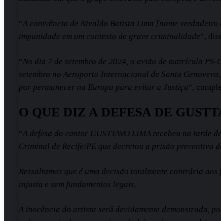
“
A conivência de Nivaldo Batista Lima [nome verdadeiro
impunidade em um contexto de grave criminalidade
“, dis
“
No dia 7 de setembro de 2024, o avião de matrícula PS-
setembro no Aeroporto Internacional de Santa Genoveva,
por permanecer na Europa para evitar a Justiça
“, comple
O QUE DIZ A DEFESA DE GUST
“
A defesa do cantor GUSTTAVO LIMA recebeu na tarde de
Criminal de Recife/PE que decretou a prisão preventiva d
Ressaltamos que é uma decisão totalmente contrária aos 
injusta e sem fundamentos legais.
A inocência do artista será devidamente demonstrada, po