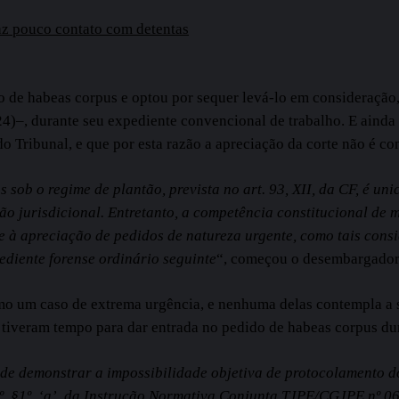
faz pouco contato com detentas
 de habeas corpus e optou por sequer levá-lo em consideração,
 (24)–, durante seu expediente convencional de trabalho. E ainda
do Tribunal, e que por esta razão a apreciação da corte não é co
ob o regime de plantão, prevista no art. 93, XII, da CF, é uni
ão jurisdicional. Entretanto, a competência constitucional de 
-se à apreciação de pedidos de natureza urgente, como tais con
ediente forense ordinário seguinte
“, começou o desembargador
omo um caso de extrema urgência, e nenhuma delas contempla a s
 tiveram tempo para dar entrada no pedido de habeas corpus du
u de demonstrar a impossibilidade objetiva de protocolamento 
. 3º, §1º, ‘a’, da Instrução Normativa Conjunta TJPE/CGJPE nº 