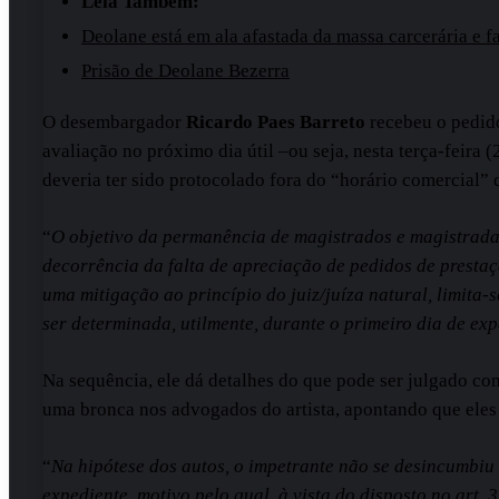
Leia Também:
Deolane está em ala afastada da massa carcerária e 
Prisão de Deolane Bezerra
O desembargador
Ricardo Paes Barreto
recebeu o pedido
avaliação no próximo dia útil –ou seja, nesta terça-feira
deveria ter sido protocolado fora do “horário comercial” 
“
O objetivo da permanência de magistrados e magistradas s
decorrência da falta de apreciação de pedidos de prestaç
uma mitigação ao princípio do juiz/juíza natural, limita
ser determinada, utilmente, durante o primeiro dia de exp
Na sequência, ele dá detalhes do que pode ser julgado c
uma bronca nos advogados do artista, apontando que eles
“
Na hipótese dos autos, o impetrante não se desincumbi
expediente, motivo pelo qual, à vista do disposto no art