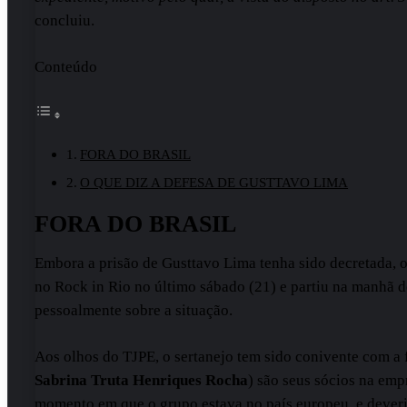
concluiu.
Conteúdo
FORA DO BRASIL
O QUE DIZ A DEFESA DE GUSTTAVO LIMA
FORA DO BRASIL
Embora a prisão de Gusttavo Lima tenha sido decretada, o
no Rock in Rio no último sábado (21) e partiu na manhã do
pessoalmente sobre a situação.
Aos olhos do TJPE, o sertanejo tem sido conivente com a f
Sabrina Truta Henriques Rocha
) são seus sócios na emp
momento em que o grupo estava no país europeu, e deveri