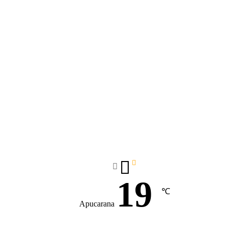
19
℃
Apucarana