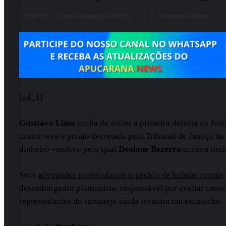
24/09/2024
Última Atualização 24/09/2024
0
3
4 minutos de leitura
[ad_1]
Gusttavo Lima
acaba de sofrer a primeira derrota na Jus
cantor teve a prisão decretada pelo Tribunal de Justiça 
dinheiro –motivo pelo qual
Deolane Bezerra
acabou detid
Seus
advogados protocolaram o pedido de habeas corpus
desembargador plantonista, responsável por avaliar casos
representantes do sertanejo ainda levaram um esculacho.