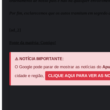
ordenamento de nosso país e não há qualquer envolvimen
Por fim, esclarecemos que os autos tramitam em segredo de
[ad_2]
Fonte da matéria: Contigo!
⚠️ NOTÍCIA IMPORTANTE:
O Google pode parar de mostrar as notícias do
Apu
cidade e região,
CLIQUE AQUI PARA VER AS NO