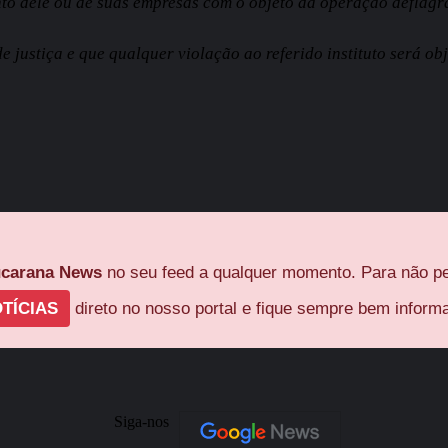
to dele ou de suas empresas com o objeto da operação deflag
 justiça e que qualquer violação ao referido instituto será ob
carana News
no seu feed a qualquer momento. Para não pe
TÍCIAS
direto no nosso portal e fique sempre bem inform
Siga-nos