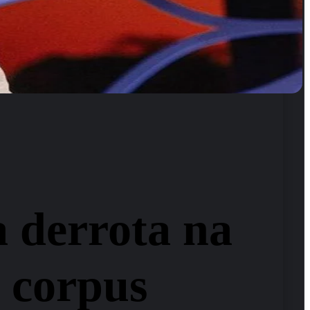
 derrota na
 corpus