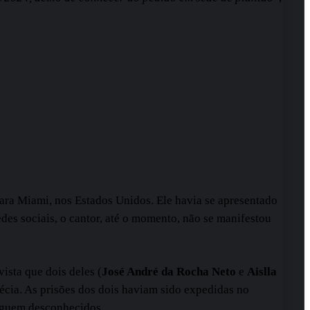
para Miami, nos Estados Unidos. Ele havia se apresentado
edes sociais, o cantor, até o momento, não se manifestou
ista que dois deles (
José André da Rocha Neto
e
Aislla
récia. As prisões dos dois haviam sido expedidas no
seguem desconhecidos.