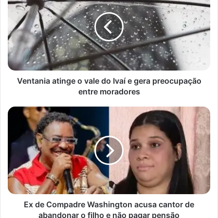
o
vale
do
Ivaí
e
gera
preocupação
entre
Ventania atinge o vale do Ivaí e gera preocupação
moradores
entre moradores
Ex
de
Compadre
Washington
acusa
cantor
de
abandonar
o
filho
Ex de Compadre Washington acusa cantor de
e
abandonar o filho e não pagar pensão