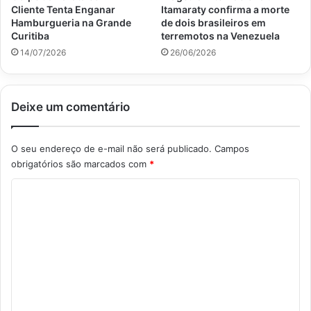
Cliente Tenta Enganar
Itamaraty confirma a morte
Hamburgueria na Grande
de dois brasileiros em
Curitiba
terremotos na Venezuela
14/07/2026
26/06/2026
Deixe um comentário
O seu endereço de e-mail não será publicado.
Campos
obrigatórios são marcados com
*
C
o
m
e
n
t