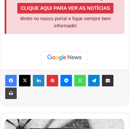
CLIQUE AQUI PARA VER AS NOTÍCIAS
direto no nosso portal e fique sempre bem
informado!
Facebook
X
Linkedin
Pinterest
Messenger
WhatsApp
Telegram
Compartilhar via e-mail
Imprimir
Ventania
atinge