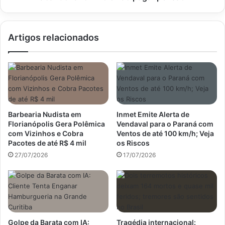
não
pagar
pensão
Artigos relacionados
Barbearia Nudista em
Inmet Emite Alerta de
Florianópolis Gera Polêmica
Vendaval para o Paraná com
com Vizinhos e Cobra
Ventos de até 100 km/h; Veja
Pacotes de até R$ 4 mil
os Riscos
27/07/2026
17/07/2026
Golpe da Barata com IA:
Tragédia internacional: