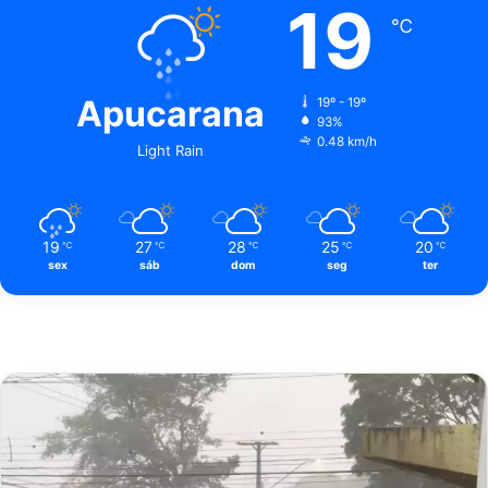
19
℃
Apucarana
19º - 19º
93%
0.48 km/h
Light Rain
19
27
28
25
20
℃
℃
℃
℃
℃
sex
sáb
dom
seg
ter