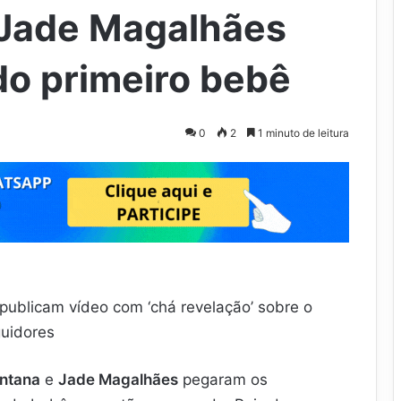
 Jade Magalhães
o primeiro bebê
0
2
1 minuto de leitura
ublicam vídeo com ‘chá revelação’ sobre o
guidores
ntana
e
Jade Magalhães
pegaram os