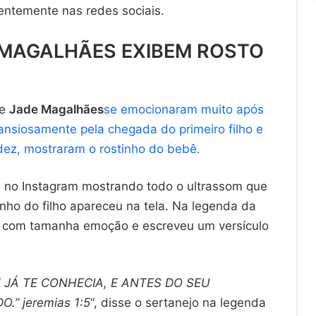
uentemente nas redes sociais.
 MAGALHÃES EXIBEM ROSTO
e
Jade Magalhães
se emocionaram muito após
 ansiosamente pela chegada do primeiro filho e
idez, mostraram o rostinho do bebê.
l no Instagram mostrando todo o ultrassom que
inho do filho apareceu na tela. Na legenda da
u com tamanha emoção e escreveu um versículo
JÁ TE CONHECIA, E ANTES DO SEU
” jeremias 1:5
“, disse o sertanejo na legenda