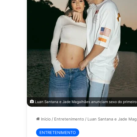
Luan Santana e Jade Magalhães anunciam sexo do primeiro 
Início
/
Entretenimento
/
Luan Santana e Jade Mag
ENTRETENIMENTO