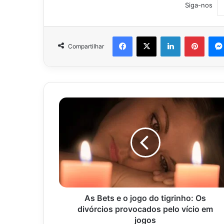
Siga-nos
Facebook
X
Linkedin
Pinter
Compartilhar
As
Bets
e
o
jogo
do
tigrinho:
Os
divórcios
provocados
As Bets e o jogo do tigrinho: Os
pelo
divórcios provocados pelo vício em
vício
jogos