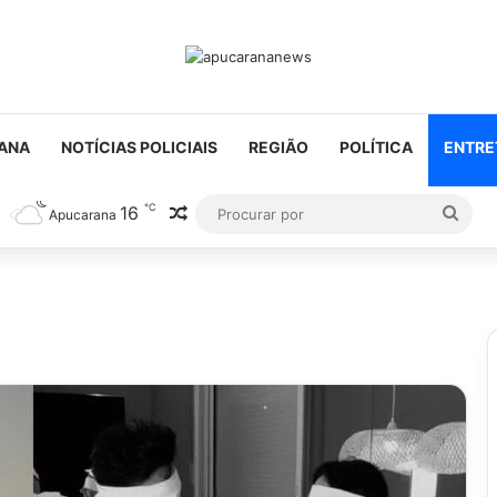
ANA
NOTÍCIAS POLICIAIS
REGIÃO
POLÍTICA
ENTRE
℃
16
Artigo aleatório
Proc
Apucarana
por