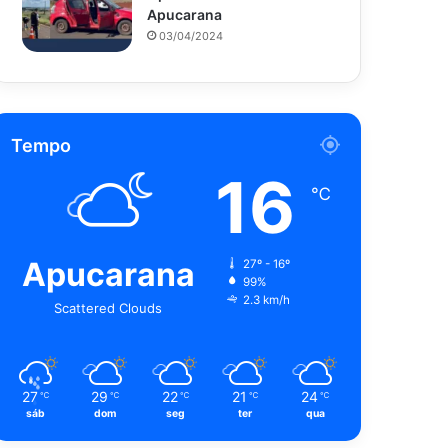
Apucarana
03/04/2024
Tempo
16
℃
Apucarana
27º - 16º
99%
2.3 km/h
Scattered Clouds
27
29
22
21
24
℃
℃
℃
℃
℃
sáb
dom
seg
ter
qua