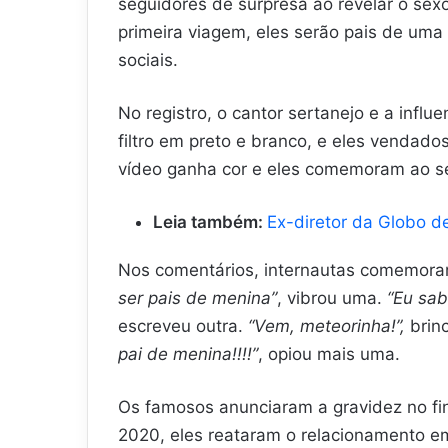
seguidores de surpresa ao revelar o se
primeira viagem, eles serão pais de u
sociais.
No registro, o cantor sertanejo e a influ
filtro em preto e branco, e eles vendados
vídeo ganha cor e eles comemoram ao s
Leia também:
Ex-diretor da Globo 
Nos comentários, internautas comemora
ser pais de menina”
, vibrou uma.
“Eu sab
escreveu outra.
“Vem, meteorinha!”,
brin
pai de menina!!!!”
, opiou mais uma.
Os famosos anunciaram a gravidez no fin
2020, eles reataram o relacionamento e