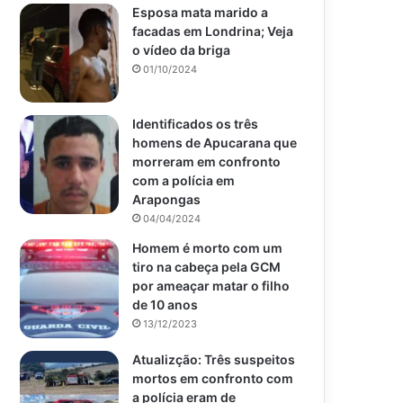
Esposa mata marido a
facadas em Londrina; Veja
o vídeo da briga
01/10/2024
Identificados os três
homens de Apucarana que
morreram em confronto
com a polícia em
Arapongas
04/04/2024
Homem é morto com um
tiro na cabeça pela GCM
por ameaçar matar o filho
de 10 anos
13/12/2023
Atualizção: Três suspeitos
mortos em confronto com
a polícia eram de