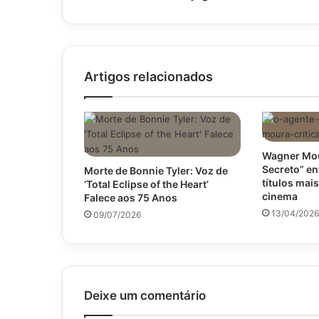
em
jogos
Artigos relacionados
Wagner Mou
Secreto” en
Morte de Bonnie Tyler: Voz de
títulos mai
‘Total Eclipse of the Heart’
cinema
Falece aos 75 Anos
13/04/2026
09/07/2026
Deixe um comentário