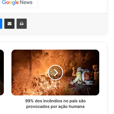
est
Messenger
Compartilhar via e-mail
Imprimir
99%
dos
incêndios
no
país
são
provocados
por
ação
humana
99% dos incêndios no país são
provocados por ação humana