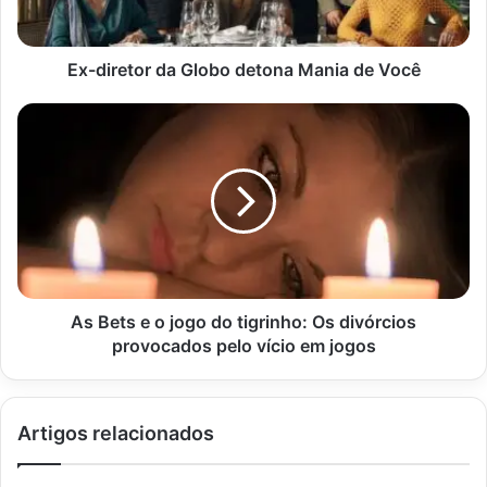
Você
Ex-diretor da Globo detona Mania de Você
As
Bets
e
o
jogo
do
tigrinho:
Os
divórcios
provocados
As Bets e o jogo do tigrinho: Os divórcios
pelo
provocados pelo vício em jogos
vício
em
jogos
Artigos relacionados