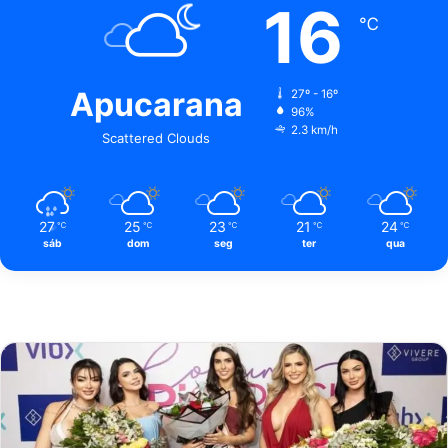
16
℃
Apucarana
27º - 16º
96%
2.3 km/h
Scattered Clouds
27
25
23
21
24
℃
℃
℃
℃
℃
sáb
dom
seg
ter
qua