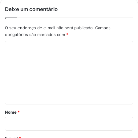
Deixe um comentário
O seu endereço de e-mail não será publicado.
Campos
obrigatórios são marcados com
*
C
o
m
e
n
t
á
r
Nome
*
i
o