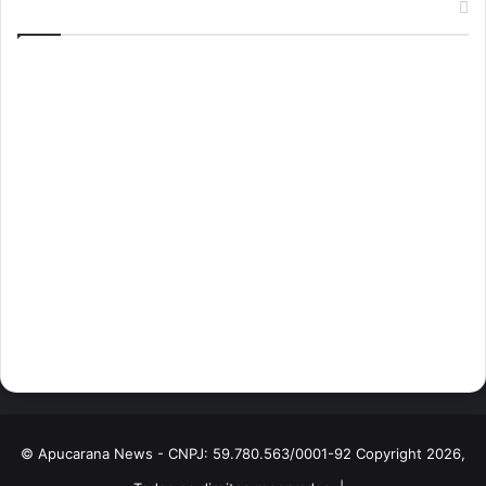
INTISTUCIONAL:
Sobre o Apucarana News
Termos de uso
Política de privacidade
Princípios Editoriais
Política Editorial
Política de Correções
Transparência e Publicidade
Como Enviar uma Pauta
Expediente
Contato
Anuncie conosco
Web rádio
© Apucarana News - CNPJ: 59.780.563/0001-92 Copyright 2026,