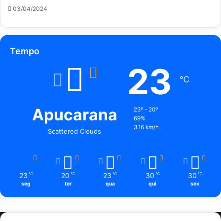
03/04/2024
Tempo
23
℃
Apucarana
23º - 20º
69%
3.16 km/h
Scattered Clouds
23
20
23
30
30
℃
℃
℃
℃
℃
seg
ter
qua
qui
sex