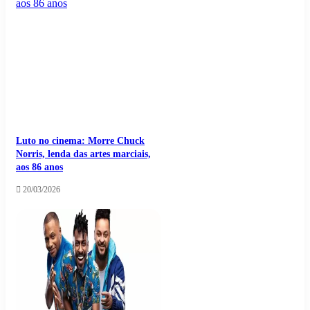
Luto no cinema: Morre Chuck
Norris, lenda das artes marciais,
aos 86 anos
20/03/2026