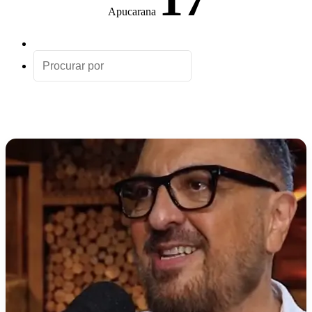
Apucarana
Artigo
aleatório
Procurar
por