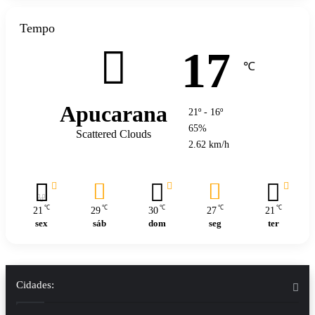
Tempo
17
℃
Apucarana
21º - 16º
65%
Scattered Clouds
2.62 km/h
℃
℃
℃
℃
℃
21
29
30
27
21
sex
sáb
dom
seg
ter
Cidades: