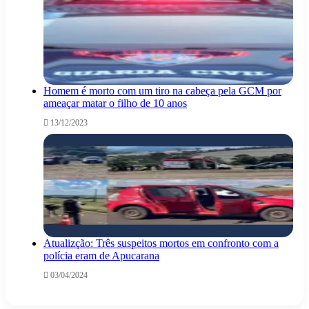
Homem é morto com um tiro na cabeça pela GCM por
ameaçar matar o filho de 10 anos
13/12/2023
Atualizção: Três suspeitos mortos em confronto com a
polícia eram de Apucarana
03/04/2024