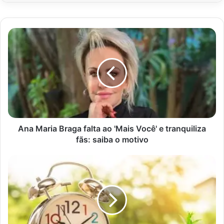
Ana
Maria
Braga
falta
ao
'Mais
Você'
e
tranquiliza
fãs:
Ana Maria Braga falta ao 'Mais Você' e tranquiliza
saiba
fãs: saiba o motivo
o
motivo
Governo
estuda
retornar
com
o
horário
de