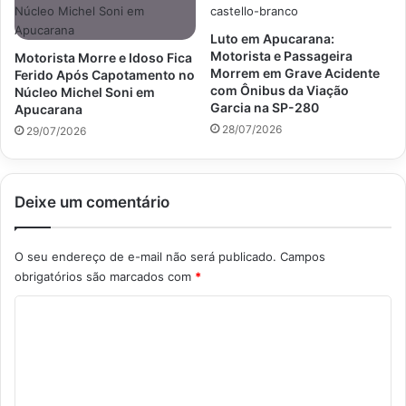
Luto em Apucarana:
Motorista e Passageira
Motorista Morre e Idoso Fica
Morrem em Grave Acidente
Ferido Após Capotamento no
com Ônibus da Viação
Núcleo Michel Soni em
Garcia na SP-280
Apucarana
28/07/2026
29/07/2026
Deixe um comentário
O seu endereço de e-mail não será publicado.
Campos
obrigatórios são marcados com
*
C
o
m
e