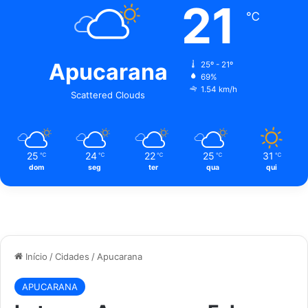
21
℃
Apucarana
25º - 21º
69%
1.54 km/h
Scattered Clouds
25
24
22
25
31
℃
℃
℃
℃
℃
dom
seg
ter
qua
qui
Início
/
Cidades
/
Apucarana
APUCARANA