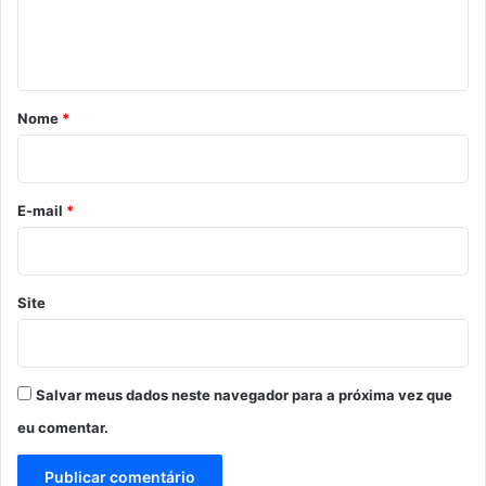
n
t
á
r
Nome
*
i
o
*
E-mail
*
Site
Salvar meus dados neste navegador para a próxima vez que
eu comentar.