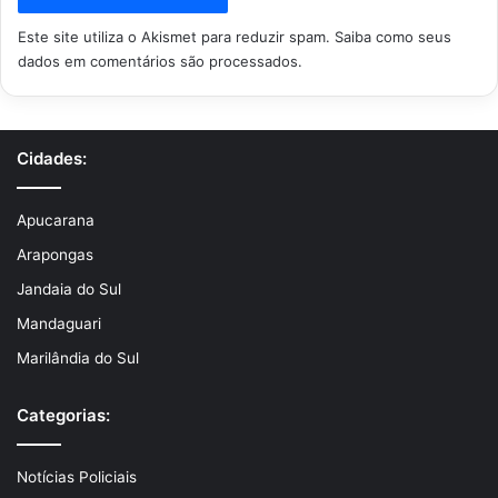
Este site utiliza o Akismet para reduzir spam.
Saiba como seus
dados em comentários são processados
.
Cidades:
Apucarana
Arapongas
Jandaia do Sul
Mandaguari
Marilândia do Sul
Categorias:
Notícias Policiais