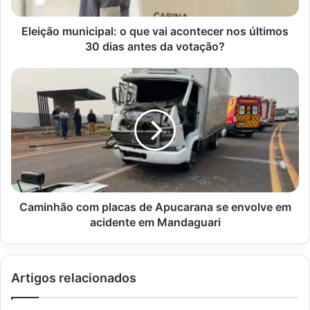
últimos
30
dias
Eleição municipal: o que vai acontecer nos últimos
antes
30 dias antes da votação?
da
votação?
Caminhão
com
placas
de
Apucarana
se
envolve
em
acidente
em
Caminhão com placas de Apucarana se envolve em
Mandaguari
acidente em Mandaguari
Artigos relacionados