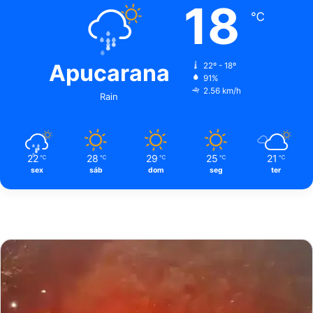
18
℃
Apucarana
22º - 18º
91%
2.56 km/h
Rain
22
28
29
25
21
℃
℃
℃
℃
℃
sex
sáb
dom
seg
ter