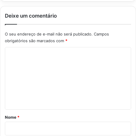
Deixe um comentário
O seu endereço de e-mail não será publicado.
Campos
obrigatórios são marcados com
*
C
o
m
e
n
t
á
r
Nome
*
i
o