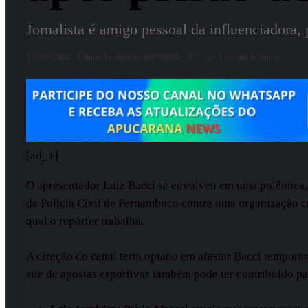
Jornalista é amigo pessoal da influenciadora
06/09/2024
Última Atualização 06/09/2024
0
2
1 minuto de leitura
[ad_1]
O apresentador
Luiz Bacci
se envolveu em uma polêmica, n
da Polícia Civil de Pernambuco contra uma organização cr
qual o repórter trabalha.
A direção do canal teria optado em afastar Bacci temporar
site de apostas esportivas também pode ter contribuído pa