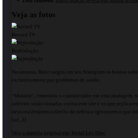
Leia também:
Pablo Marçal revela que tentou ressu
Veja as fotos
Record TV
Reprodução
No entanto, Bacci negou em seu Instagram os boatos sobre
exclusivamente por problemas de saúde.
“Mentira”, comentou o comunicador em uma postagem, ress
cabíveis serão tomadas contra este site e os que replicare
desconsiderarem o direito de defesa e ignorarem o que fo
[ad_2]
Veja a matéria original em: Portal Léo Dias