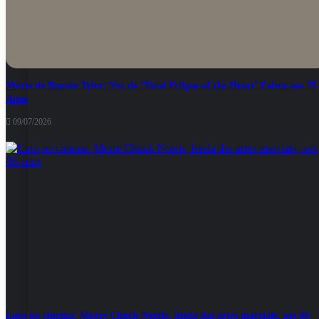
Morte de Bonnie Tyler: Voz de ‘Total Eclipse of the Heart’ Falece aos 75
Anos
09/07/2026
Luto no cinema: Morre Chuck Norris, lenda das artes marciais, aos 86