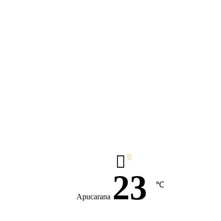
23
℃
Apucarana