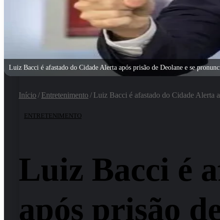
Luiz Bacci é afastado do Cidade Alerta após prisão de Deolane e se pronun
Início
/
Entretenimento
/
Luiz Bacci é afastado do Cidade Alerta 
ENTRETENIMENTO
Luiz Bacci é 
após prisão d