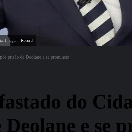
cia. Imagem: Record
após prisão de Deolane e se pronuncia
afastado do Cid
e Deolane e se 