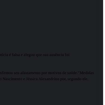
ícia é falsa e alegou que sua ausência foi
onfirmou seu afastamento por motivos de saúde.”Medidas
dro Nascimento e Jéssica Alexandrino por, segundo ele,