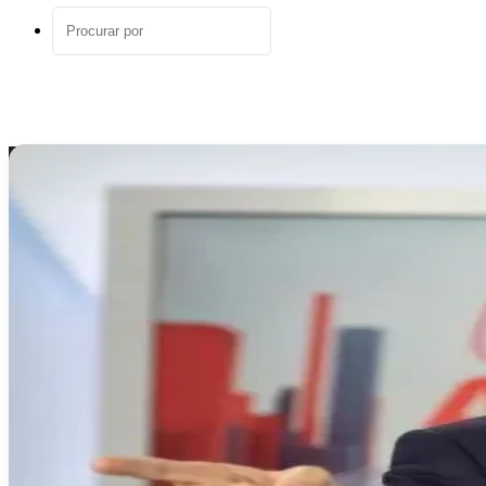
aleatório
Procurar
por