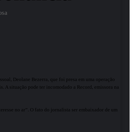
osa
ssoal, Deolane Bezerra, que foi presa em uma operação
is. A situação pode ter incomodado a Record, emissora na
eresse no ar”. O fato do jornalista ser embaixador de um