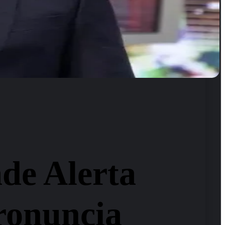
ade Alerta
pronuncia