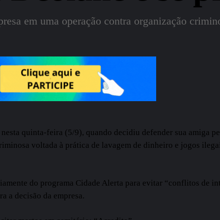
, presa em uma operação contra organização crimin
esta quinta-feira (5/9), quando decidiu defender sua amiga pe
iminosa voltada à prática de lavagem de dinheiro e jogos ilega
iamente do programa Cidade Alerta para evitar “conflitos de int
ra a decisão da empresa.