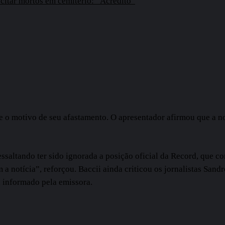
scitar mortos em cemitério: “Acredito”
 o motivo de seu afastamento. O apresentador afirmou que a not
altando ter sido ignorada a posição oficial da Record, que c
m a notícia”, reforçou. Baccii ainda criticou os jornalistas San
i informado pela emissora.