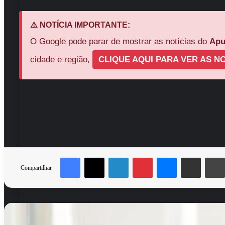
⚠️ NOTÍCIA IMPORTANTE:
O Google pode parar de mostrar as notícias do
Apu
cidade e região,
CLIQUE AQUI PARA VER AS NO
Facebook
X
Linkedin
Pinterest
Messenger
Compartilhar via e-mail
Compartilhar
Atleta
Eleição
olímpica
municipal:
morre
o