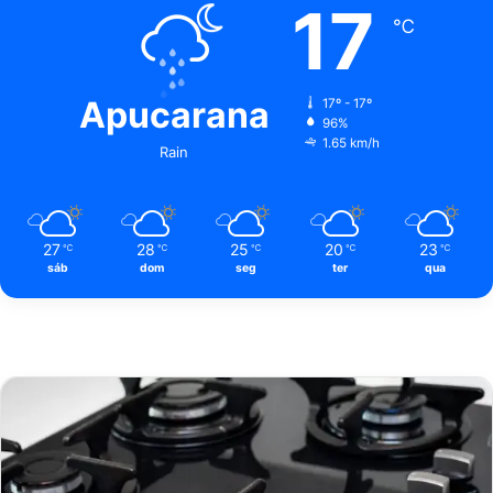
17
℃
Apucarana
17º - 17º
96%
1.65 km/h
Rain
27
28
25
20
23
℃
℃
℃
℃
℃
sáb
dom
seg
ter
qua