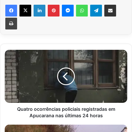
Facebook
X
Linkedin
Pinterest
Messenger
WhatsApp
Telegram
Compartilhar via e-mail
Imprimir
Quatro
ocorrências
policiais
registradas
em
Apucarana
nas
últimas
24
horas
Quatro ocorrências policiais registradas em
Apucarana nas últimas 24 horas
Filho