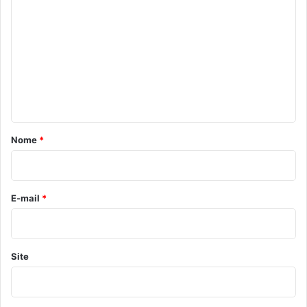
o
m
e
n
t
á
r
Nome
*
i
o
*
E-mail
*
Site