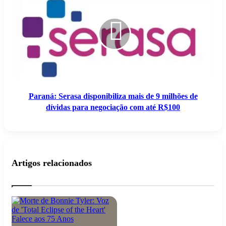
disponibiliza
mais
de
9
milhões
de
dívidas
para
negociação
com
Paraná: Serasa disponibiliza mais de 9 milhões de
até
dívidas para negociação com até R$100
R$100
Artigos relacionados