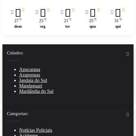
℃
℃
℃
℃
℃
27
25
21
25
31
dom
seg
ter
qua
qui
Cidades:
Apucarana
Arapongas
Jandaia do Sul
Mandaguari
Marilândia do Sul
Categorias:
Notícias Policiais
Acidentes