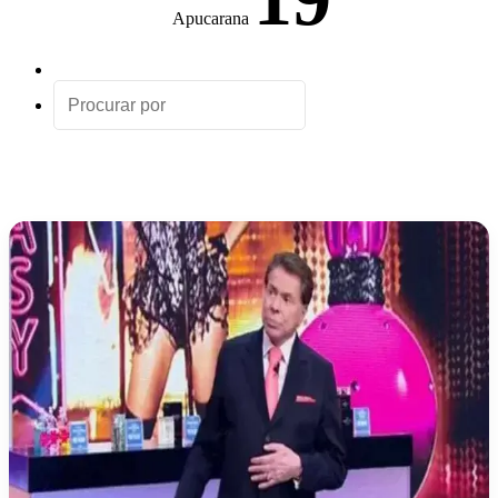
Apucarana
Artigo
aleatório
Procurar
por