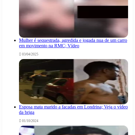
Mulher é sequestrada, agredida e jogada nua de um carro
em movimento na RMC; Vídeo
03/04/2025
Esposa mata marido a facadas em Londrina; Veja o vídeo
da briga
01/10/2024