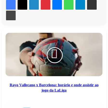
Imprimir
Rayo
Vallecano
x
Barcelona:
horário
e
onde
assistir
ao
jogo
da
LaLiga
Rayo Vallecano x Barcelona: horário e onde assistir ao
jogo da LaLiga
Paraná:
Serasa