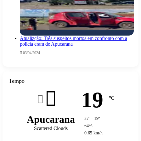
Atualizção: Três suspeitos mortos em confronto com a
polícia eram de Apucarana
03/04/2024
Tempo
19
℃
Apucarana
27º - 19º
64%
Scattered Clouds
0.65 km/h