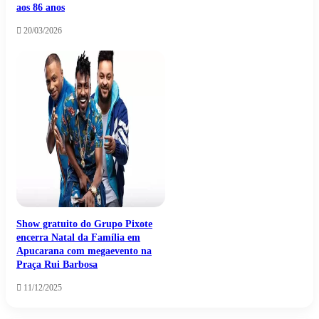
aos 86 anos
20/03/2026
Show gratuito do Grupo Pixote
encerra Natal da Família em
Apucarana com megaevento na
Praça Rui Barbosa
11/12/2025