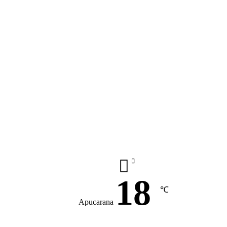
18
℃
Apucarana