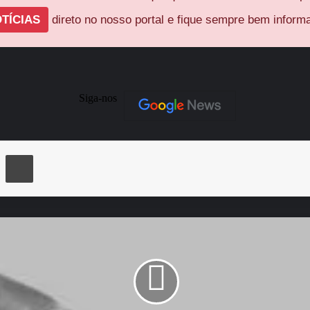
TÍCIAS
direto no nosso portal e fique sempre bem inform
Siga-nos
ger
Compartilhar via e-mail
Imprimir