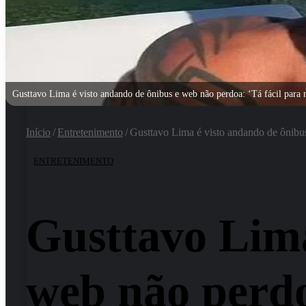
Gusttavo Lima é visto andando de ônibus e web não perdoa: ‘Tá fácil para
Início
/
Entretenimento
/
Gusttavo Lima é visto andando de ônibus
ENTRETENIMENTO
Gusttavo Lima
web não perdo