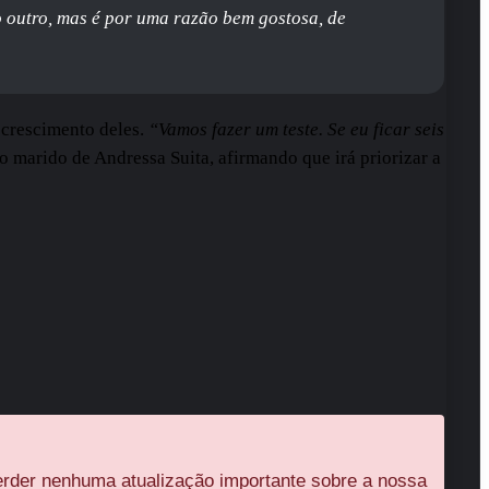
 outro, mas é por uma razão bem gostosa, de
 crescimento deles.
“Vamos fazer um teste. Se eu ficar seis
 o marido de Andressa Suita, afirmando que irá priorizar a
rder nenhuma atualização importante sobre a nossa