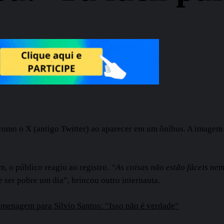
mo o X (antigo Twitter) ao aparecer em um ônibus. A imagem c
, o público reagiu ao registro.
“As coisas não estão fáceis ne
 ser pobre um dia”, brincou outro internauta.
omenagem para Silvio Santos: “Isso não é verdade”