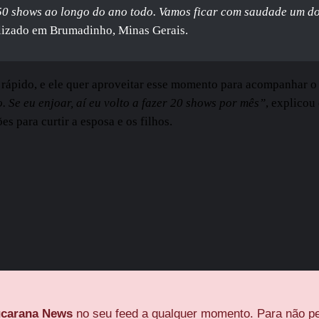
50 shows ao longo do ano todo. Vamos ficar com saudade um do
alizado em Brumadinho, Minas Gerais.
to rápido, e ele quer aproveitar esse momento para acompanhar o
 Se eu enjoar, aí eu volto a fazer 20 shows por mês”
, explicou
 para curtir a esposa e os filhos.
carana News
no seu feed a qualquer momento. Para não pe