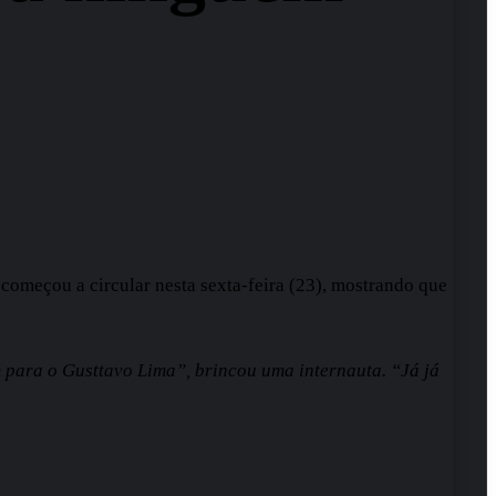
omeçou a circular nesta sexta-feira (23), mostrando que
m para o Gusttavo Lima”, brincou uma internauta. “Já já