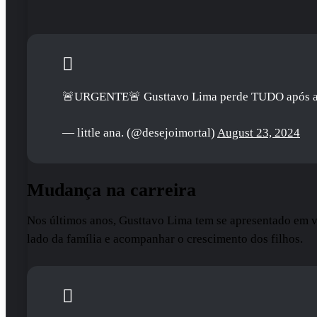
🚨URGENTE🚨 Gusttavo Lima perde TUDO após apost
— little ana. (@desejoimortal)
August 23, 2024
Mudança na carreira
Nos últimos anos, Gusttavo Lima tem se apresentado em vá
lado da família e acompanhar o crescimento dos filhos.