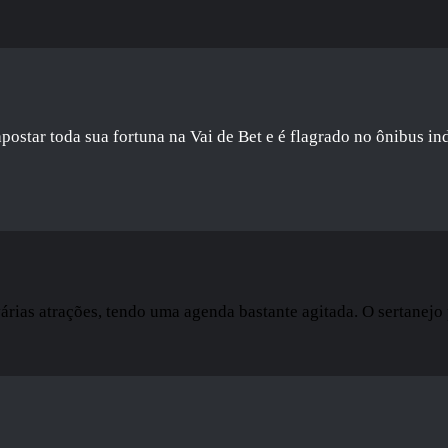
ar toda sua fortuna na Vai de Bet e é flagrado no ônibus ind
rias atrações, tendo uma agenda bastante agitada. O sertanejo 