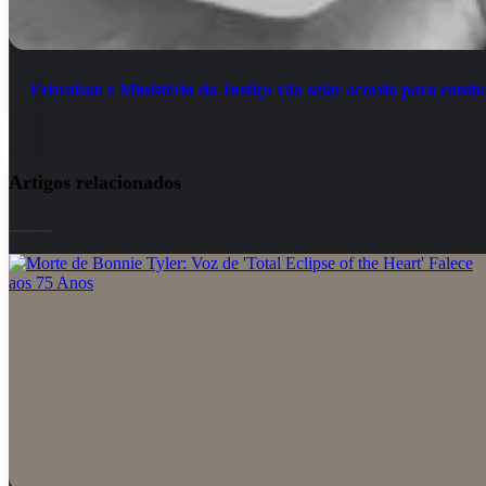
para
convivente
combater
em
fraudes
Apucarnana
online
Febraban e Ministério da Justiça vão selar acordo para comba
Artigos relacionados