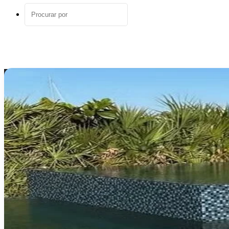
aleatório
Procurar
por