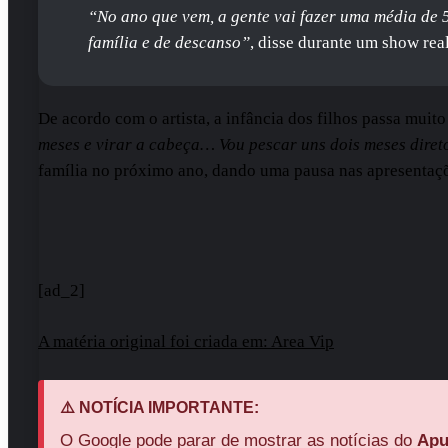
“No ano que vem, a gente vai fazer uma média de 
família e de descanso”
, disse durante um show re
De acordo com o artista, a infância dos filhos passa mui
meses e virar a cabeça… Vou pescar uns dois meses direto.
família no próximo ano, dando uma pausa nas apresentações
[ad_2]
A matéria original foi criada em: Area Vip
⚠️ NOTÍCIA IMPORTANTE:
O Google pode parar de mostrar as notícias do
Apu