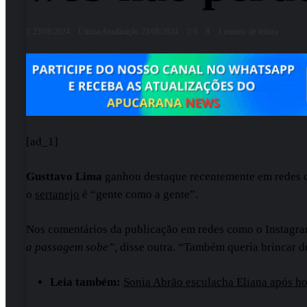
23/08/2024
Última Atualização 23/08/2024
0
8
1 minuto de leitura
[ad_1]
Gusttavo Lima
ganhou destaque recentemente em redes co
o
sertanejo
é “gente como a gente”.
Nos comentários da publicação em redes como o Instagram
a passagem sobe”,
disse outra. “Também queria brincar de
Leia também:
Sonia Abrão esculacha Eliana após h