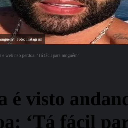
 ninguém’. Foto: Instagram
 e web não perdoa: ‘Tá fácil para ninguém’
 é visto andand
a: ‘Tá fácil pa