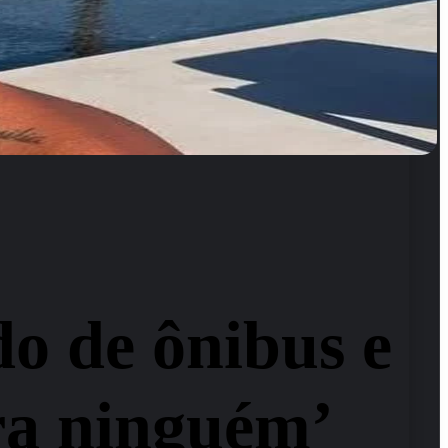
o de ônibus e
ra ninguém’