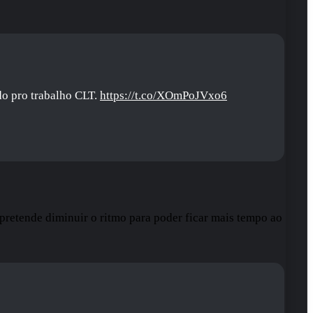
o pro trabalho CLT.
https://t.co/XOmPoJVxo6
pretende diminuir o ritmo para poder ficar mais tempo ao