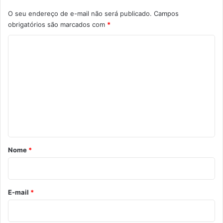
O seu endereço de e-mail não será publicado.
Campos
obrigatórios são marcados com
*
C
o
m
e
n
t
á
r
Nome
*
i
o
*
E-mail
*