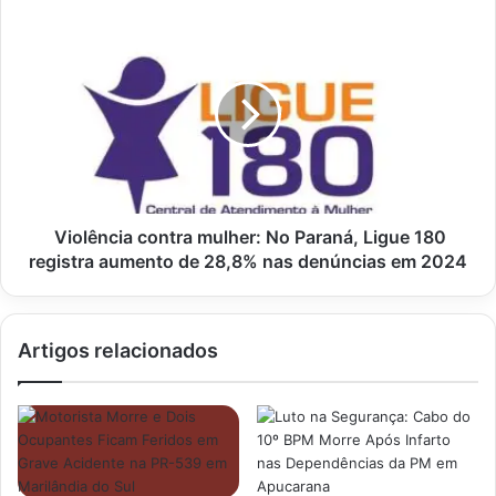
jogo
Violência
contra
mulher:
No
Paraná,
Ligue
180
registra
aumento
de
Violência contra mulher: No Paraná, Ligue 180
28,8%
registra aumento de 28,8% nas denúncias em 2024
nas
denúncias
em
Artigos relacionados
2024