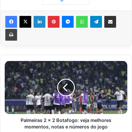
Facebook
X
Linkedin
Pinterest
Messenger
WhatsApp
Telegram
Compartilhar via e-mail
Imprimir
Palmeiras
2
x
2
Botafogo:
veja
melhores
momentos,
notas
e
Palmeiras 2 x 2 Botafogo: veja melhores
números
momentos, notas e números do jogo
do