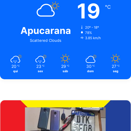
19
℃
Apucarana
20º - 18º
78%
3.85 km/h
Scattered Clouds
20
23
29
30
27
℃
℃
℃
℃
℃
qui
sex
sáb
dom
seg