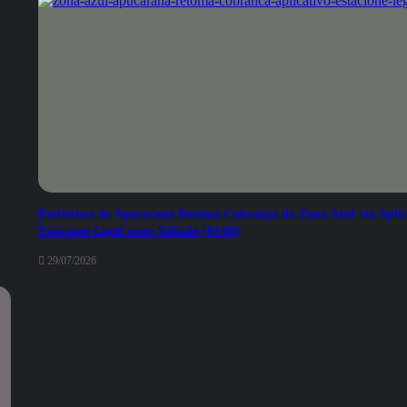
Prefeitura de Apucarana Retoma Cobrança da Zona Azul via Aplic
Estacione Legal neste Sábado (01/08)
29/07/2026