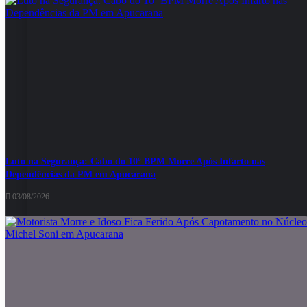
Luto na Segurança: Cabo do 10º BPM Morre Após Infarto nas
Dependências da PM em Apucarana
03/08/2026