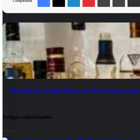
Compartilhar
A
Mulher
Fazenda
desmaia
16:
ao
Carelli
ser
dá
agredida
dicas
em
e
Bar
ex
de
de
Apucarana
Vitão
é
apontada
A Fazenda 16: Carelli dá dicas e ex de Vitão é apontada como 
como
uma
das
participantes
do
Artigos relacionados
reality