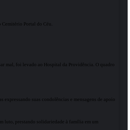
 Cemitério Portal do Céu.
sar mal, foi levado ao Hospital da Providência. O quadro
soas expressando suas condolências e mensagens de apoio
m luto, prestando solidariedade à família em um