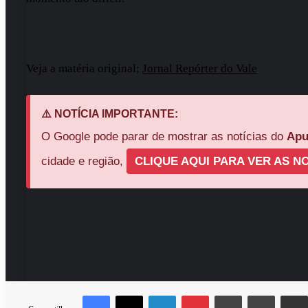
Veja a matéria original;
Jornal Repórter do Vale
⚠️ NOTÍCIA IMPORTANTE:
O Google pode parar de mostrar as notícias do
Apu
cidade e região,
CLIQUE AQUI PARA VER AS NO
Facebook
X
Linkedin
Pinterest
Messenger
Messen