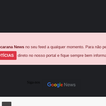
carana News
no seu feed a qualquer momento. Para não pe
TÍCIAS
direto no nosso portal e fique sempre bem inform
Siga-nos
ger
Compartilhar via e-mail
Imprimir