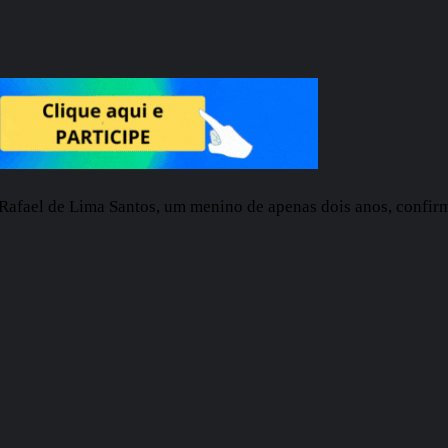
afael de Lima Santos, um menino de apenas dois anos, confirmad