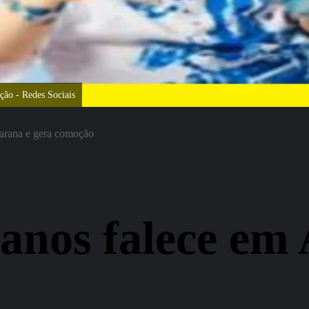
ão - Redes Sociais
arana e gera comoção
anos falece em