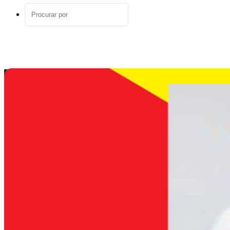
aleatório
Procurar
por