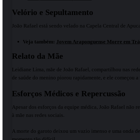
Velório e Sepultamento
João Rafael está sendo velado na Capela Central de Apuca
Veja também:
Jovem Araponguense Morre em Trág
Relato da Mãe
Leidiane Lima, mãe de João Rafael, compartilhou nas redes
de saúde do menino piorou rapidamente, e ele começou a te
Esforços Médicos e Repercussão
Apesar dos esforços da equipe médica, João Rafael não r
à mãe nas redes sociais.
A morte do garoto deixou um vazio imenso e uma onda de 
momento tão difícil.