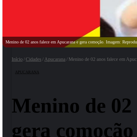
Menino de 02 anos falece em Apucarana e gera comoção. Imagem: Reproduç
Início
/
Cidades
/
Apucarana
/
Menino de 02 anos falece em Apuc
APUCARANA
Menino de 02 
gera comoção