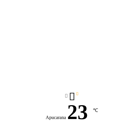
23
℃
Apucarana