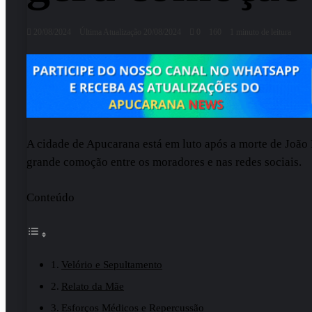
20/08/2024
Última Atualização 20/08/2024
0
160
1 minuto de leitura
A cidade de Apucarana está em luto após a morte de João R
grande comoção entre os moradores e nas redes sociais.
Conteúdo
Velório e Sepultamento
Relato da Mãe
Esforços Médicos e Repercussão