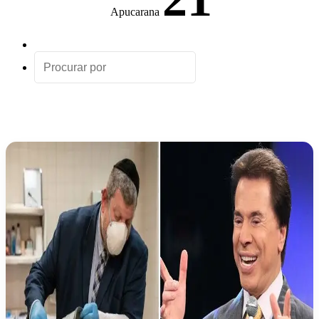
Apucarana
Artigo
aleatório
Procurar
por