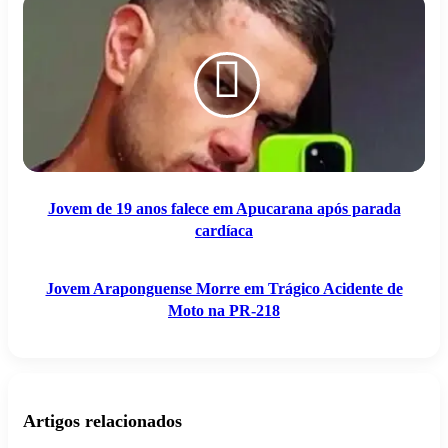
de
Araponguense
19
Morre
anos
em
falece
Trágico
em
Acidente
Apucarana
de
após
Moto
parada
na
cardíaca
PR-
218
Jovem de 19 anos falece em Apucarana após parada
cardíaca
Jovem Araponguense Morre em Trágico Acidente de
Moto na PR-218
Artigos relacionados