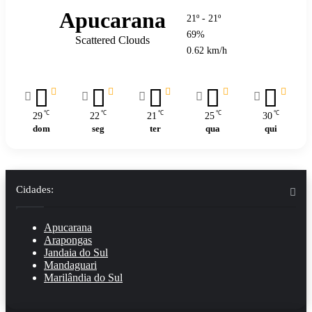
Apucarana
21º - 21º
69%
Scattered Clouds
0.62 km/h
℃
℃
℃
℃
℃
29
22
21
25
30
dom
seg
ter
qua
qui
Cidades:
Apucarana
Arapongas
Jandaia do Sul
Mandaguari
Marilândia do Sul