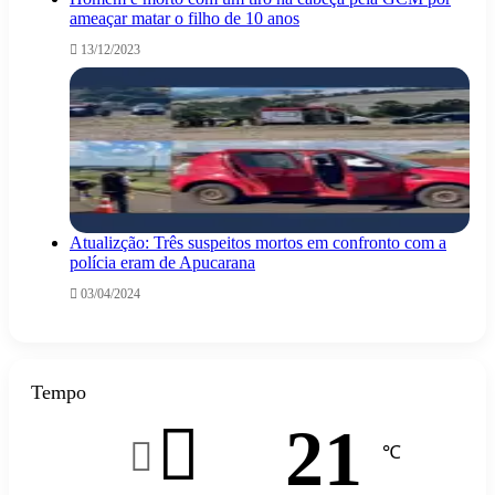
ameaçar matar o filho de 10 anos
13/12/2023
Atualizção: Três suspeitos mortos em confronto com a
polícia eram de Apucarana
03/04/2024
Tempo
21
℃