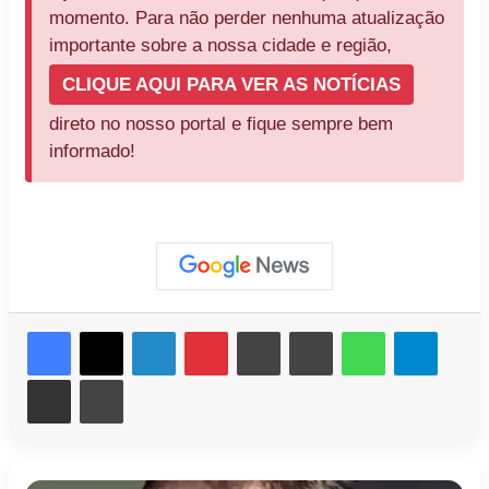
momento. Para não perder nenhuma atualização
importante sobre a nossa cidade e região,
CLIQUE AQUI PARA VER AS NOTÍCIAS
direto no nosso portal e fique sempre bem
informado!
Facebook
X
Linkedin
Pinterest
Messenger
Messenger
WhatsApp
Telegr
Compartilhar via e-mail
Imprimir
Jovem
Jovem