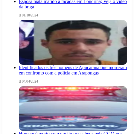
Esposa mata marido a facadas em Londrina; Veja o vídeo
da briga
01/10/2024
Identificados os três homens de Apucarana que morreram
em confronto com a polícia em Arapongas
04/04/2024
Homem é morto com um tiro na cabeça pela GCM por