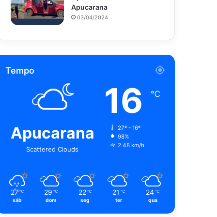
Apucarana
03/04/2024
Tempo
16
℃
Apucarana
27º - 16º
98%
2.48 km/h
Scattered Clouds
27
29
22
21
24
℃
℃
℃
℃
℃
sáb
dom
seg
ter
qua