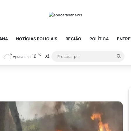
ANA
NOTÍCIAS POLICIAIS
REGIÃO
POLÍTICA
ENTRE
℃
16
Artigo aleatório
Proc
Apucarana
por