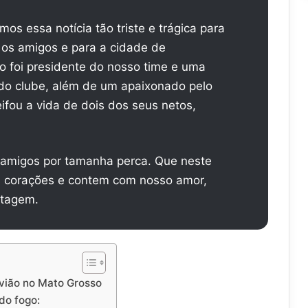
s essa notícia tão triste e trágica para
a os amigos e para a cidade de
o foi presidente do nosso time e uma
 do clube, além de um apaixonado pelo
fou a vida de dois dos seus netos,
e amigos por tamanha perca. Que neste
s corações e contem com nosso amor,
stagem.
vião no Mato Grosso
do fogo: