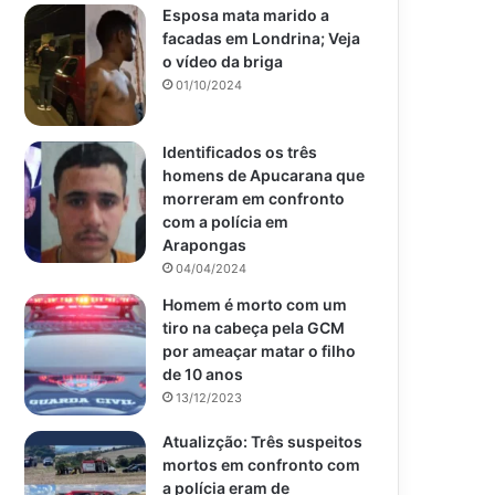
Esposa mata marido a
facadas em Londrina; Veja
o vídeo da briga
01/10/2024
Identificados os três
homens de Apucarana que
morreram em confronto
com a polícia em
Arapongas
04/04/2024
Homem é morto com um
tiro na cabeça pela GCM
por ameaçar matar o filho
de 10 anos
13/12/2023
Atualizção: Três suspeitos
mortos em confronto com
a polícia eram de