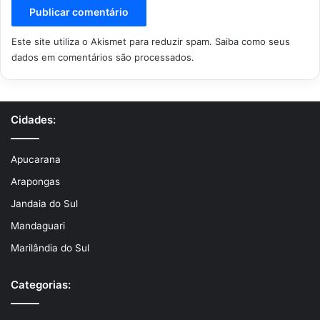
Este site utiliza o Akismet para reduzir spam.
Saiba como seus
dados em comentários são processados
.
Cidades:
Apucarana
Arapongas
Jandaia do Sul
Mandaguari
Marilândia do Sul
Categorias: