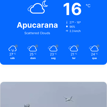
16
℃
Apucarana
27º - 16º
96%
2.3 km/h
Scattered Clouds
27
25
23
21
24
℃
℃
℃
℃
℃
sáb
dom
seg
ter
qua