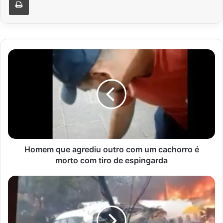
Homem
que
agrediu
outro
com
um
cachorro
é
morto
com
Homem que agrediu outro com um cachorro é
tiro
morto com tiro de espingarda
de
espingarda
Confirmado
que
não
há
sobreviventes