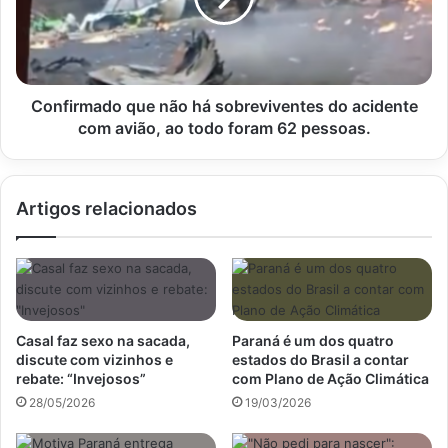
do
acidente
com
avião,
ao
Confirmado que não há sobreviventes do acidente
todo
com avião, ao todo foram 62 pessoas.
foram
62
pessoas.
Artigos relacionados
Casal faz sexo na sacada,
Paraná é um dos quatro
discute com vizinhos e
estados do Brasil a contar
rebate: “Invejosos”
com Plano de Ação Climática
28/05/2026
19/03/2026