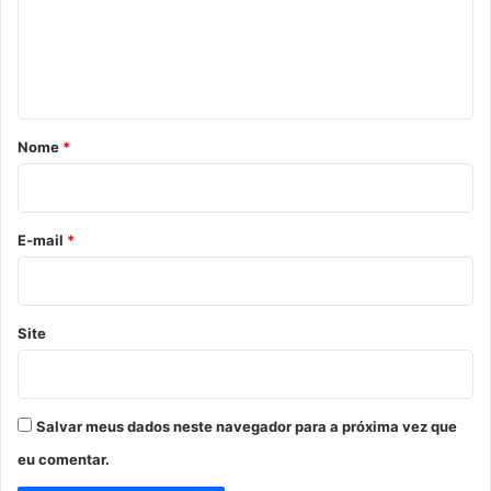
e
n
t
á
r
Nome
*
i
o
*
E-mail
*
Site
Salvar meus dados neste navegador para a próxima vez que
eu comentar.