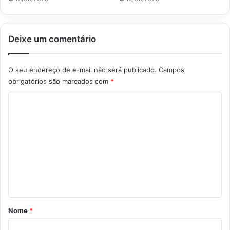
Deixe um comentário
O seu endereço de e-mail não será publicado.
Campos
obrigatórios são marcados com
*
C
o
m
e
n
t
á
r
Nome
*
i