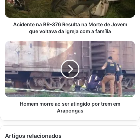
Morte
de
Jovem
que
Acidente na BR-376 Resulta na Morte de Jovem
voltava
que voltava da igreja com a família
da
igreja
Homem
com
morre
a
ao
família
ser
atingido
por
trem
em
Arapongas
Homem morre ao ser atingido por trem em
Arapongas
Artigos relacionados