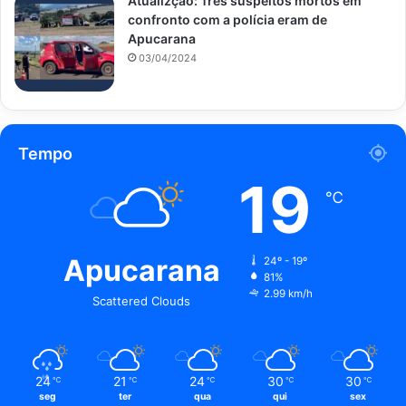
Atualizção: Três suspeitos mortos em
confronto com a polícia eram de
Apucarana
03/04/2024
Tempo
19
℃
Apucarana
24º - 19º
81%
2.99 km/h
Scattered Clouds
24
21
24
30
30
℃
℃
℃
℃
℃
seg
ter
qua
qui
sex