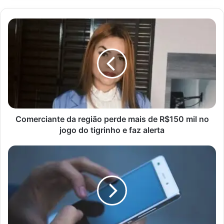
Comerciante
da
região
perde
mais
de
R$150
mil
no
jogo
Comerciante da região perde mais de R$150 mil no
do
jogo do tigrinho e faz alerta
tigrinho
e
Homem
faz
é
alerta
Acusado
de
Ameaçar
Ex-
Namorada
e