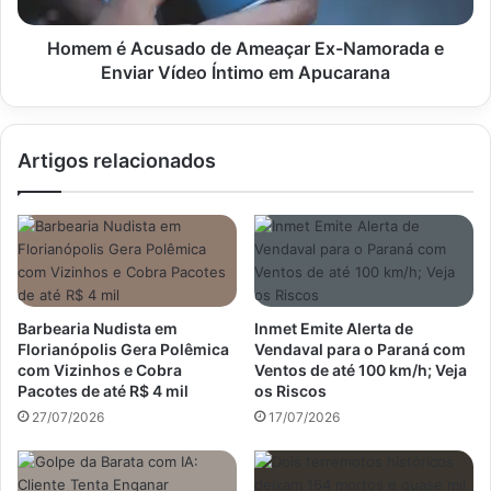
Enviar
Vídeo
Homem é Acusado de Ameaçar Ex-Namorada e
Íntimo
Enviar Vídeo Íntimo em Apucarana
em
Apucarana
Artigos relacionados
Barbearia Nudista em
Inmet Emite Alerta de
Florianópolis Gera Polêmica
Vendaval para o Paraná com
com Vizinhos e Cobra
Ventos de até 100 km/h; Veja
Pacotes de até R$ 4 mil
os Riscos
27/07/2026
17/07/2026