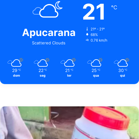
21
℃
Apucarana
21º - 21º
68%
0.76 km/h
Scattered Clouds
29
22
21
25
30
℃
℃
℃
℃
℃
dom
seg
ter
qua
qui