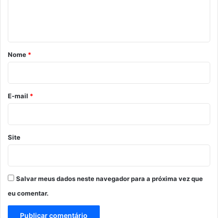
n
t
á
r
Nome
*
i
o
*
E-mail
*
Site
Salvar meus dados neste navegador para a próxima vez que
eu comentar.