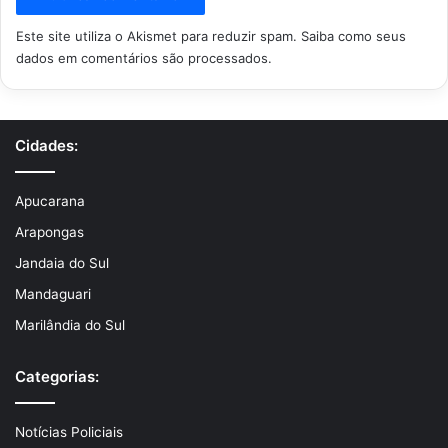
Este site utiliza o Akismet para reduzir spam.
Saiba como seus
dados em comentários são processados
.
Cidades:
Apucarana
Arapongas
Jandaia do Sul
Mandaguari
Marilândia do Sul
Categorias:
Notícias Policiais