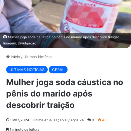
Mulher joga soda cáustica no pênis do marido após descobrir traição.
Imagem: Divulgação
Início
/
Últimas Notícias
ÚLTIMAS NOTÍCIAS
GERAL
Mulher joga soda cáustica no
pênis do marido após
descobrir traição
16/07/2024
Última Atualização 16/07/2024
0
40
1 minuto de leitura