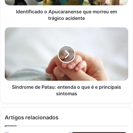
Identificado o Apucaranense que morreu em
trágico acidente
Síndrome
de
Patau:
entenda
o
que
é
e
principais
sintomas
Síndrome de Patau: entenda o que é e principais
sintomas
Artigos relacionados