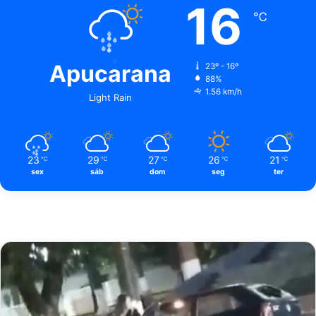
16
℃
Apucarana
23º - 16º
88%
1.56 km/h
Light Rain
23
29
27
26
21
℃
℃
℃
℃
℃
sex
sáb
dom
seg
ter