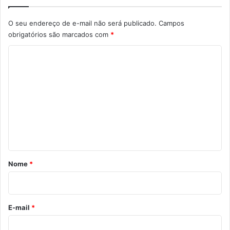
O seu endereço de e-mail não será publicado.
Campos
obrigatórios são marcados com
*
C
o
m
e
n
t
á
r
Nome
*
i
o
*
E-mail
*