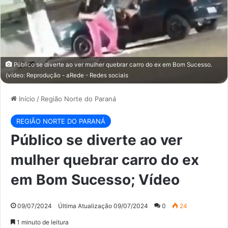
Público se diverte ao ver mulher quebrar carro do ex em Bom Sucesso.
(vídeo: Reprodução - aRede - Redes sociais
Início
/
Região Norte do Paraná
REGIÃO NORTE DO PARANÁ
Público se diverte ao ver
mulher quebrar carro do ex
em Bom Sucesso; Vídeo
09/07/2024
Última Atualização 09/07/2024
0
24
1 minuto de leitura