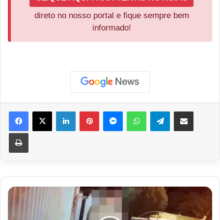
direto no nosso portal e fique sempre bem
informado!
Facebook
X
Linkedin
Pinterest
Messenger
WhatsApp
Telegram
Compartilhar via e-mail
Imprimir
Latrocínio
Choca
a