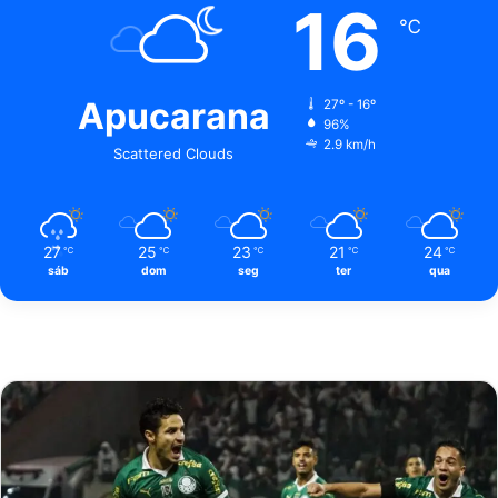
16
℃
Apucarana
27º - 16º
96%
2.9 km/h
Scattered Clouds
27
25
23
21
24
℃
℃
℃
℃
℃
sáb
dom
seg
ter
qua