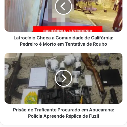
Comunidade
de
Califórnia:
Pedreiro
é
Morto
em
Latrocínio Choca a Comunidade de Califórnia:
Tentativa
Pedreiro é Morto em Tentativa de Roubo
de
Roubo
Prisão
de
Traficante
Procurado
em
Apucarana:
Polícia
Apreende
Réplica
de
Prisão de Traficante Procurado em Apucarana:
Fuzil
Polícia Apreende Réplica de Fuzil