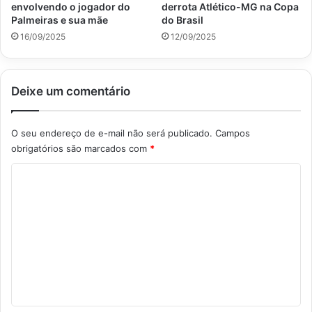
envolvendo o jogador do
derrota Atlético-MG na Copa
Palmeiras e sua mãe
do Brasil
16/09/2025
12/09/2025
Deixe um comentário
O seu endereço de e-mail não será publicado.
Campos
obrigatórios são marcados com
*
C
o
m
e
n
t
á