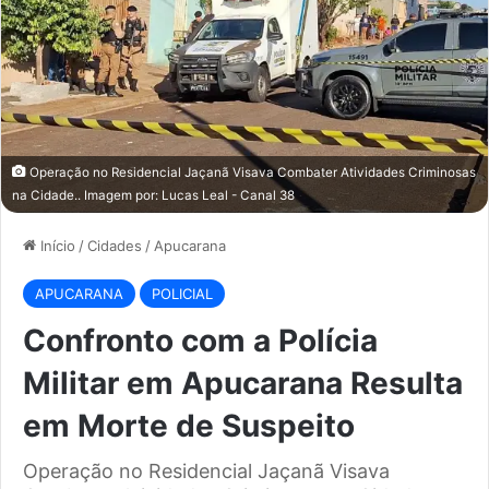
Operação no Residencial Jaçanã Visava Combater Atividades Criminosas
na Cidade.. Imagem por: Lucas Leal - Canal 38
Início
/
Cidades
/
Apucarana
APUCARANA
POLICIAL
Confronto com a Polícia
Militar em Apucarana Resulta
em Morte de Suspeito
Operação no Residencial Jaçanã Visava