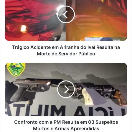
em
Ariranha
do
Ivaí
Resulta
na
Morte
de
Trágico Acidente em Ariranha do Ivaí Resulta na
Servidor
Morte de Servidor Público
Público
Confronto
com
a
PM
Resulta
em
03
Suspeitos
Mortos
e
Confronto com a PM Resulta em 03 Suspeitos
Armas
Mortos e Armas Apreendidas