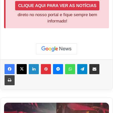
CLIQUE AQUI PARA VER AS NOTÍCIAS
direto no nosso portal e fique sempre bem
informado!
Facebook
X
Linkedin
Pinterest
Messenger
WhatsApp
Telegram
Compartilhar via e-mail
Imprimir
Trágico
Acidente