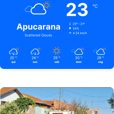
23
℃
Apucarana
25º - 21º
54%
4.54 km/h
Scattered Clouds
25
24
29
30
28
℃
℃
℃
℃
℃
qui
sex
sáb
dom
seg