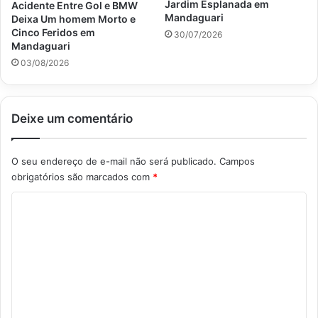
Jardim Esplanada em
Acidente Entre Gol e BMW
Mandaguari
Deixa Um homem Morto e
Cinco Feridos em
30/07/2026
Mandaguari
03/08/2026
Deixe um comentário
O seu endereço de e-mail não será publicado.
Campos
obrigatórios são marcados com
*
C
o
m
e
n
t