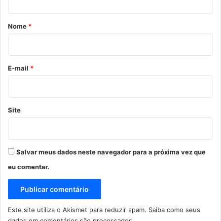
á
r
Nome
*
i
o
*
E-mail
*
Site
Salvar meus dados neste navegador para a próxima vez que
eu comentar.
Este site utiliza o Akismet para reduzir spam.
Saiba como seus
dados em comentários são processados
.