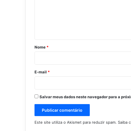
m
e
n
t
á
r
Nome
*
i
o
*
E-mail
*
Salvar meus dados neste navegador para a próx
Este site utiliza o Akismet para reduzir spam.
Saiba 