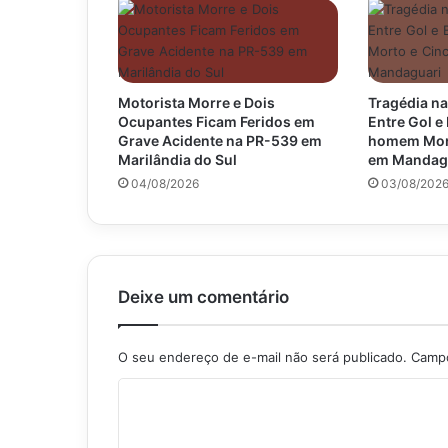
Motorista Morre e Dois
Tragédia na
Ocupantes Ficam Feridos em
Entre Gol 
Grave Acidente na PR-539 em
homem Mort
Marilândia do Sul
em Mandag
04/08/2026
03/08/202
Deixe um comentário
O seu endereço de e-mail não será publicado.
Campo
C
o