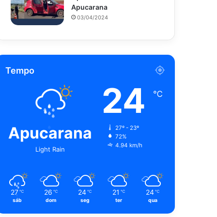
Apucarana
03/04/2024
Tempo
24
℃
Apucarana
27º - 23º
72%
4.94 km/h
Light Rain
27
26
24
21
24
℃
℃
℃
℃
℃
sáb
dom
seg
ter
qua