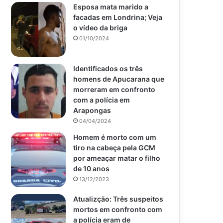
Esposa mata marido a
facadas em Londrina; Veja
o vídeo da briga
01/10/2024
Identificados os três
homens de Apucarana que
morreram em confronto
com a polícia em
Arapongas
04/04/2024
Homem é morto com um
tiro na cabeça pela GCM
por ameaçar matar o filho
de 10 anos
13/12/2023
Atualizção: Três suspeitos
mortos em confronto com
a polícia eram de