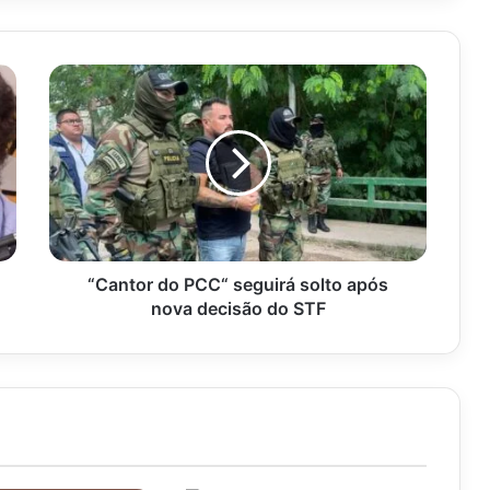
“Cantor
do
PCC“
seguirá
solto
após
nova
decisão
do
STF
“Cantor do PCC“ seguirá solto após
nova decisão do STF