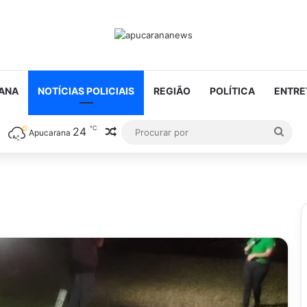
ANA
NOTÍCIAS POLICIAIS
REGIÃO
POLÍTICA
ENTRE
℃
24
Artigo aleatório
Proc
Apucarana
por