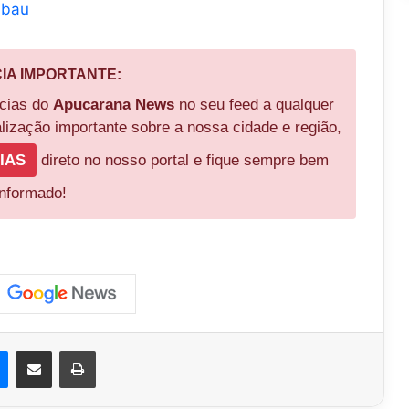
mbau
CIA IMPORTANTE:
ícias do
Apucarana News
no seu feed a qualquer
ização importante sobre a nossa cidade e região,
IAS
direto no nosso portal e fique sempre bem
informado!
est
Messenger
Compartilhar via e-mail
Imprimir