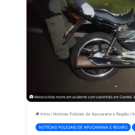
Motociclista morre em acidente com caminhão em Cambé. 
Início
/
Notícias Policiais de Apucarana e Região
/
M
NOTÍCIAS POLICIAIS DE APUCARANA E REGIÃO