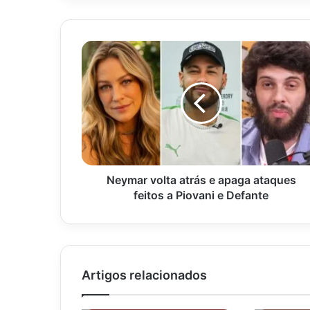
Neymar
volta
atrás
e
apaga
ataques
feitos
a
Piovani
e
Neymar volta atrás e apaga ataques
Defante
feitos a Piovani e Defante
Artigos relacionados