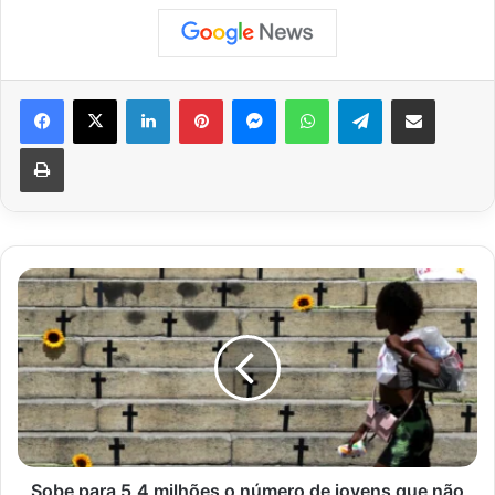
Facebook
X
Linkedin
Pinterest
Messenger
WhatsApp
Telegram
Compartilhar via e-mail
Imprimir
Sobe
para
5,4
milhões
o
número
de
jovens
que
não
Sobe para 5,4 milhões o número de jovens que não