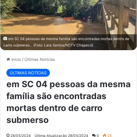
em SC 04 pessoas da mesma família são encontradas mortas dentro de
carro submerso... (Foto: Lara Santos/NDTV Chapecó)
Início
/
Últimas Notícias
ÚLTIMAS NOTÍCIAS
em SC 04 pessoas da mesma
família são encontradas
mortas dentro de carro
submerso
28/05/2024
Última Atualização 28/05/2024
0
25