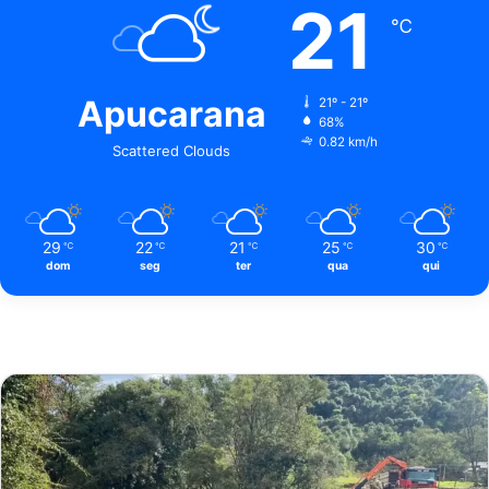
21
℃
Apucarana
21º - 21º
68%
0.82 km/h
Scattered Clouds
29
22
21
25
30
℃
℃
℃
℃
℃
dom
seg
ter
qua
qui