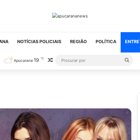
ANA
NOTÍCIAS POLICIAIS
REGIÃO
POLÍTICA
ENTRE
℃
19
Artigo aleatório
Proc
Apucarana
por