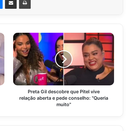
Preta
Gil
descobre
que
Pitel
vive
relação
aberta
e
pede
Preta Gil descobre que Pitel vive
conselho:
relação aberta e pede conselho: "Queria
"Queria
muito"
muito"