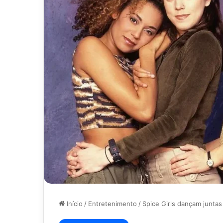
Início
/
Entretenimento
/
Spice Girls dançam juntas