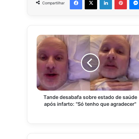
Compartilhar
Tande
desabafa
sobre
estado
de
saúde
após
infarto:
"Só
tenho
Tande desabafa sobre estado de saúde
que
após infarto: "Só tenho que agradecer"
agradecer"