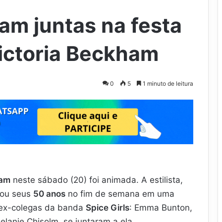
am juntas na festa
ictoria Beckham
0
5
1 minuto de leitura
ham
neste sábado (20) foi animada. A estilista,
rou seus
50 anos
no fim de semana em uma
 ex-colegas da banda
Spice Girls
: Emma Bunton,
elanie Chisolm, se juntaram a ela.