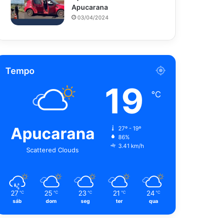
Apucarana
03/04/2024
Tempo
19
℃
Apucarana
27º - 19º
86%
3.41 km/h
Scattered Clouds
27
25
23
21
24
℃
℃
℃
℃
℃
sáb
dom
seg
ter
qua