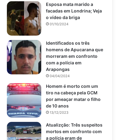
Esposa mata marido a
facadas em Londrina; Veja
o vídeo da briga
01/10/2024
Identificados os três
homens de Apucarana que
morreram em confronto
com a polícia em
Arapongas
04/04/2024
Homem é morto com um
tiro na cabeça pela GCM
por ameaçar matar o filho
de 10 anos
13/12/2023
Atualizção: Três suspeitos
mortos em confronto com
a polícia eram de