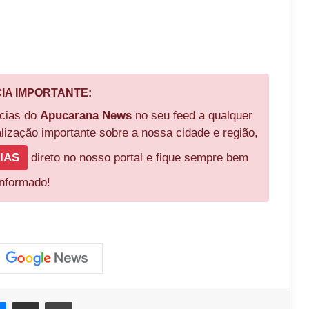
CIA IMPORTANTE:
ícias do
Apucarana News
no seu feed a qualquer
ização importante sobre a nossa cidade e região,
IAS
direto no nosso portal e fique sempre bem
informado!
est
Messenger
Compartilhar via e-mail
Imprimir