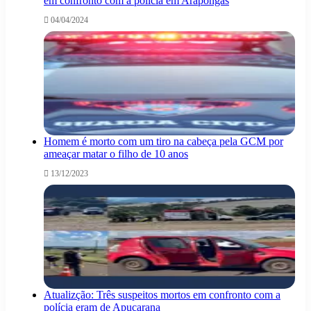
em confronto com a polícia em Arapongas
04/04/2024
Homem é morto com um tiro na cabeça pela GCM por
ameaçar matar o filho de 10 anos
13/12/2023
Atualizção: Três suspeitos mortos em confronto com a
polícia eram de Apucarana