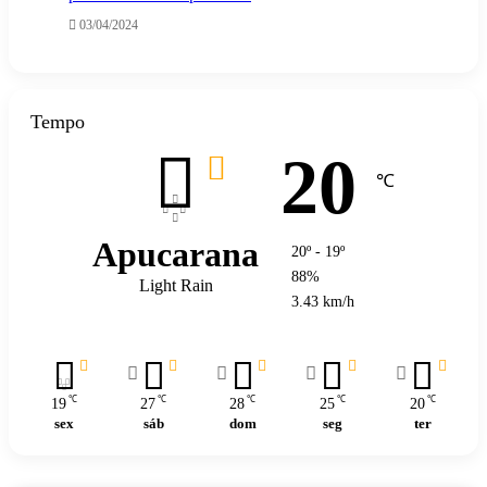
03/04/2024
Tempo
20
℃
Apucarana
20º - 19º
88%
Light Rain
3.43 km/h
℃
℃
℃
℃
℃
19
27
28
25
20
sex
sáb
dom
seg
ter