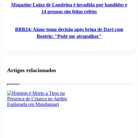
são
me
Magazine Luiza de Londrina é invadida por bandidos e
feitas
atrapalhar"
14 pessoas são feitas reféns
reféns
BBB24: Alane toma decisão após briga de Davi com
Beatriz: "Pode me atrapalhar"
Artigos relacionados