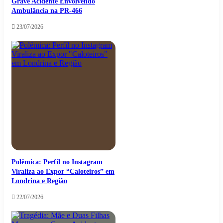
Grave Acidente Envolvendo
Ambulância na PR-466
23/07/2026
Polêmica: Perfil no Instagram
Viraliza ao Expor “Caloteiros” em
Londrina e Região
22/07/2026