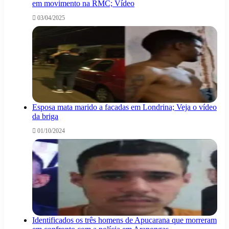
em movimento na RMC; Vídeo
03/04/2025
Esposa mata marido a facadas em Londrina; Veja o vídeo
da briga
01/10/2024
Identificados os três homens de Apucarana que morreram