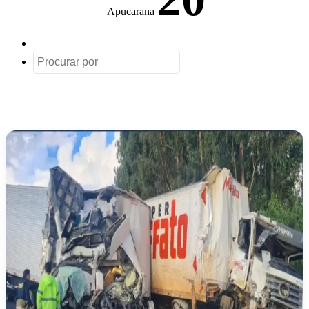
Apucarana
Artigo
aleatório
Procurar
por