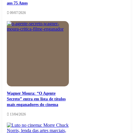
aos 75 Anos
09/07/2026
Wagner Moura: “O Agente
Secreto” entra em lista de títulos
mais enganadores do cinema
13/04/2026