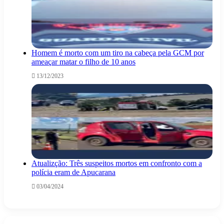
Homem é morto com um tiro na cabeça pela GCM por
ameaçar matar o filho de 10 anos
13/12/2023
Atualizção: Três suspeitos mortos em confronto com a
polícia eram de Apucarana
03/04/2024