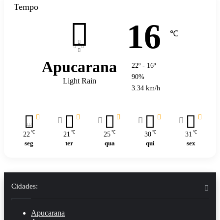
Tempo
16
℃
Apucarana
22º - 16º
90%
Light Rain
3.34 km/h
℃
℃
℃
℃
℃
22
21
25
30
31
seg
ter
qua
qui
sex
Cidades:
Apucarana