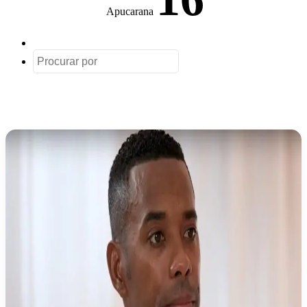
Apucarana
Artigo
aleatório
Procurar
por