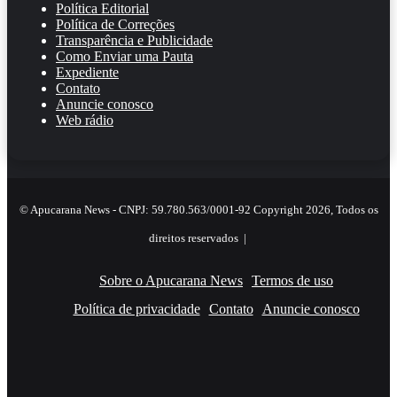
Política Editorial
Política de Correções
Transparência e Publicidade
Como Enviar uma Pauta
Expediente
Contato
Anuncie conosco
Web rádio
© Apucarana News - CNPJ: 59.780.563/0001-92 Copyright 2026, Todos os
direitos reservados |
Sobre o Apucarana News
Termos de uso
Política de privacidade
Contato
Anuncie conosco
Facebook
X
YouTube
Instagram
RSS