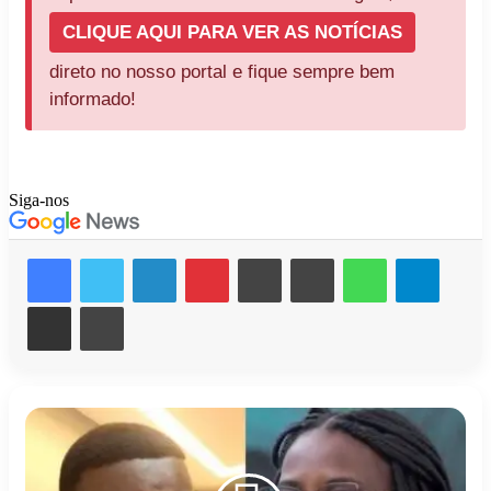
CLIQUE AQUI PARA VER AS NOTÍCIAS
direto no nosso portal e fique sempre bem
informado!
Siga-nos
Facebook
X
Linkedin
Pinterest
Messenger
Messenger
WhatsApp
Telegr
Compartilhar via e-mail
Imprimir
Irmão
de
Leidy
Elin,