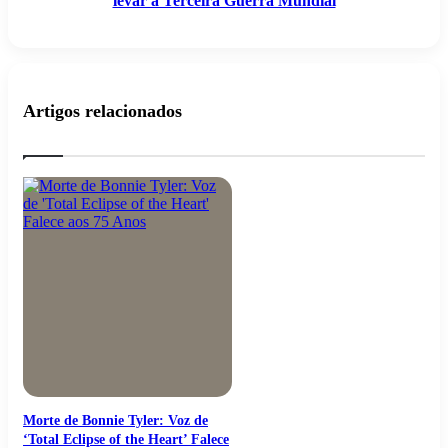
levar à Terceira Guerra Mundial
Guerra
Mundial
Artigos relacionados
Morte de Bonnie Tyler: Voz de
‘Total Eclipse of the Heart’ Falece