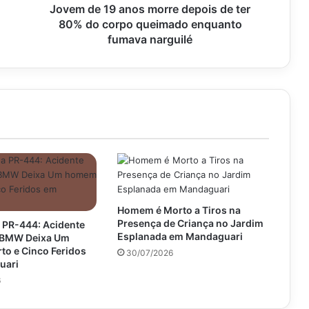
do
Jovem de 19 anos morre depois de ter
corpo
80% do corpo queimado enquanto
queimado
fumava narguilé
enquanto
fumava
narguilé
Homem é Morto a Tiros na
Presença de Criança no Jardim
 PR-444: Acidente
Esplanada em Mandaguari
e BMW Deixa Um
o e Cinco Feridos
30/07/2026
uari
6