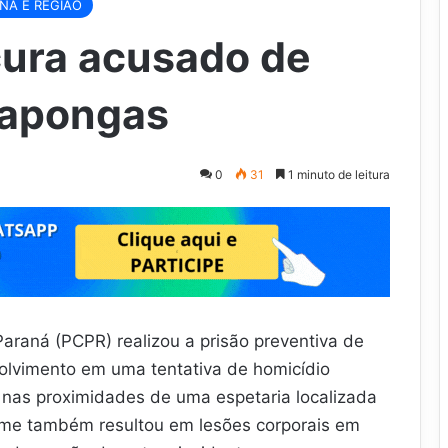
ANA E REGIÃO
ocura acusado de
rapongas
0
31
1 minuto de leitura
 Paraná (PCPR) realizou a prisão preventiva de
lvimento em uma tentativa de homicídio
 nas proximidades de uma espetaria localizada
ime também resultou em lesões corporais em