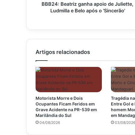
após
BBB24: Beatriz ganha apoio de Juliette,
o
Ludmilla e Belo após o 'Sincerão'
'Sincerão'
Artigos relacionados
Motorista Morre e Dois
Tragédia na
Ocupantes Ficam Feridos em
Entre Gol 
Grave Acidente na PR-539 em
homem Mort
Marilândia do Sul
em Mandag
04/08/2026
03/08/202