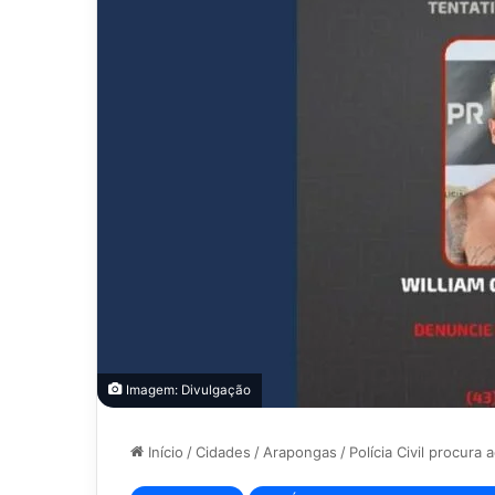
Imagem: Divulgação
Início
/
Cidades
/
Arapongas
/
Polícia Civil procur