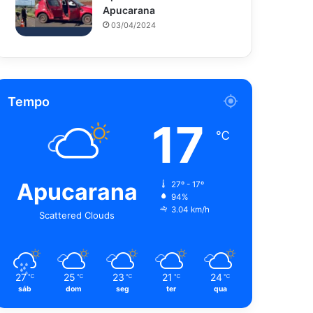
Apucarana
03/04/2024
Tempo
17
℃
Apucarana
27º - 17º
94%
3.04 km/h
Scattered Clouds
27
25
23
21
24
℃
℃
℃
℃
℃
sáb
dom
seg
ter
qua