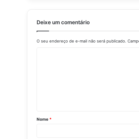
Deixe um comentário
O seu endereço de e-mail não será publicado.
Campo
C
o
m
e
n
t
á
r
Nome
*
i
o