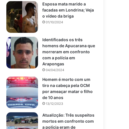
Esposa mata marido a
facadas em Londrina; Veja
o vídeo da briga
01/10/2024
Identificados os três
homens de Apucarana que
morreram em confronto
com a polícia em
Arapongas
04/04/2024
Homem é morto com um
tiro na cabeça pela GCM
por ameaçar matar o filho
de 10 anos
13/12/2023
Atualizção: Três suspeitos
mortos em confronto com
a polícia eram de