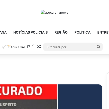
ANA
NOTÍCIAS POLICIAIS
REGIÃO
POLÍTICA
ENTRE
℃
17
Artigo aleatório
Proc
Apucarana
por