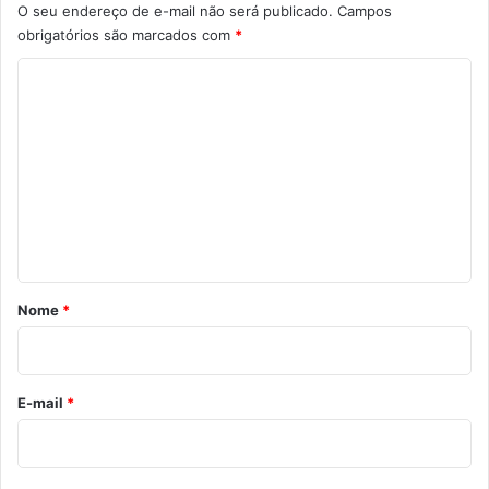
O seu endereço de e-mail não será publicado.
Campos
obrigatórios são marcados com
*
C
o
m
e
n
t
á
r
Nome
*
i
o
*
E-mail
*