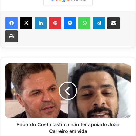
Facebook
X
Linkedin
Pinterest
Messenger
WhatsApp
Telegram
Compartilhar via e-mail
Imprimir
Eduardo
Costa
lastima
não
ter
apoiado
João
Carreiro
em
vida
Eduardo Costa lastima não ter apoiado João
Carreiro em vida