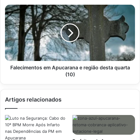
Falecimentos
em
Apucarana
e
região
desta
quarta
(10)
Falecimentos em Apucarana e região desta quarta
(10)
Artigos relacionados