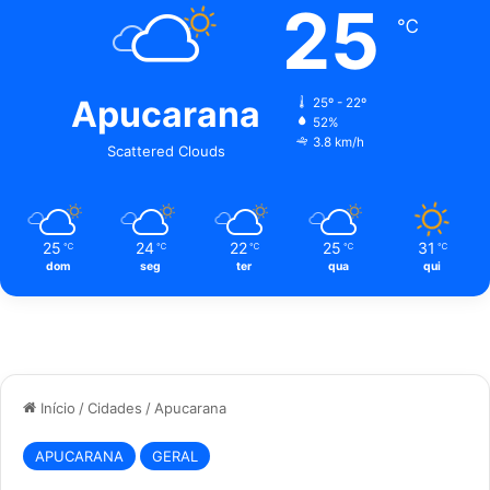
25
℃
Apucarana
25º - 22º
52%
3.8 km/h
Scattered Clouds
25
24
22
25
31
℃
℃
℃
℃
℃
dom
seg
ter
qua
qui
Início
/
Cidades
/
Apucarana
APUCARANA
GERAL