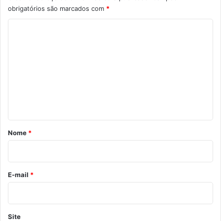
obrigatórios são marcados com
*
C
o
m
e
n
t
á
r
Nome
*
i
o
*
E-mail
*
Site