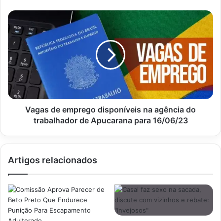
Vagas
de
emprego
disponíveis
na
agência
do
trabalhador
de
Apucarana
Vagas de emprego disponíveis na agência do
para
trabalhador de Apucarana para 16/06/23
16/06/23
Artigos relacionados