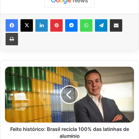
Facebook
X
Linkedin
Pinterest
Messenger
WhatsApp
Telegram
Compartilhar via e-mail
Imprimir
Feito
histórico: Brasil
recicla
100%
das
latinhas
de
alumínio
Feito histórico: Brasil recicla 100% das latinhas de
alumínio