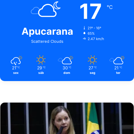
17
℃
Apucarana
21º - 16º
65%
2.47 km/h
Scattered Clouds
21
29
30
27
21
℃
℃
℃
℃
℃
sex
sáb
dom
seg
ter