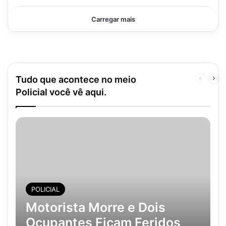
Carregar mais
Tudo que acontece no meio
Página
Pró
anterior
pág
Policial você vê aqui.
POLICIAL
Motorista Morre e Dois
Ocupantes Ficam Feridos