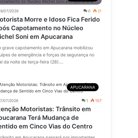
29/07/2026
0
21
otorista Morre e Idoso Fica Ferido
pós Capotamento no Núcleo
ichel Soni em Apucarana
 grave capotamento em Apucarana mobilizou
uipes de emergência e forças de segurança no
al da noite de terça-feira (28).…
APUCARANA
17/07/2026
1
107
tenção Motoristas: Trânsito em
pucarana Terá Mudança de
entido em Cinco Vias do Centro
trânsito em Apucarana passará por importantes