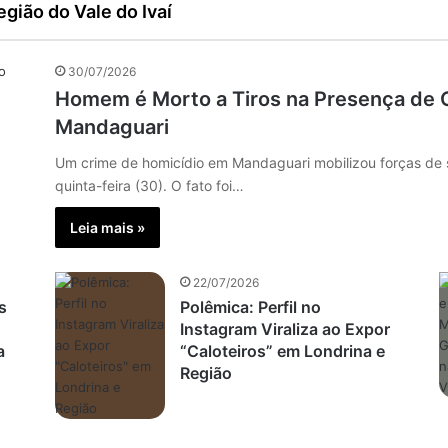
gião do Vale do Ivaí
30/07/2026
Homem é Morto a Tiros na Presença de 
Mandaguari
Um crime de homicídio em Mandaguari mobilizou forças de
quinta-feira (30). O fato foi…
Leia mais »
22/07/2026
s
Polêmica: Perfil no
Instagram Viraliza ao Expor
a
“Caloteiros” em Londrina e
Região