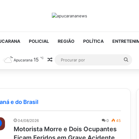
UCARANA
POLICIAL
REGIÃO
POLÍTICA
ENTRETENI
℃
15
Artigo aleatório
Proc
Apucarana
por
aná e do Brasil
04/08/2026
0
45
Motorista Morre e Dois Ocupantes
Ficam Feridos em Grave Acidente