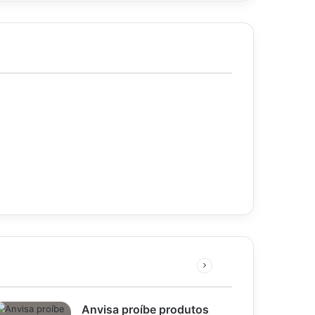
Próxima
página
Anvisa proíbe produtos