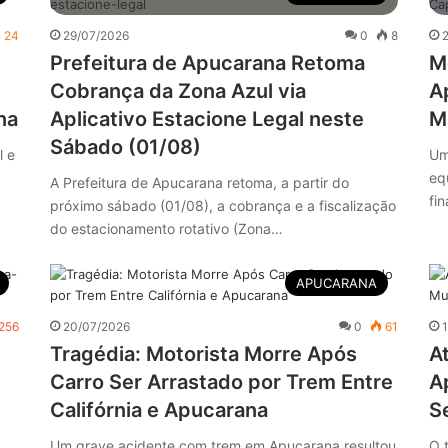
24
29/07/2026
0
8
Prefeitura de Apucarana Retoma
M
Cobrança da Zona Azul via
A
na
Aplicativo Estacione Legal neste
M
Sábado (01/08)
l e
Um
eq
A Prefeitura de Apucarana retoma, a partir do
fin
próximo sábado (01/08), a cobrança e a fiscalização
do estacionamento rotativo (Zona…
APUCARANA
256
20/07/2026
0
61
Tragédia: Motorista Morre Após
A
Carro Ser Arrastado por Trem Entre
A
Califórnia e Apucarana
S
Um grave acidente com trem em Apucarana resultou
O 