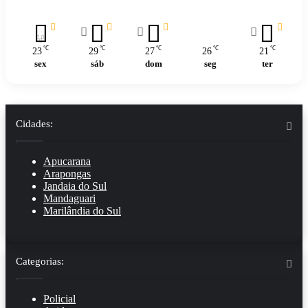
℃
℃
℃
℃
℃
23
29
27
26
21
sex
sáb
dom
seg
ter
Cidades:
Apucarana
Arapongas
Jandaia do Sul
Mandaguari
Marilândia do Sul
Categorias:
Policial