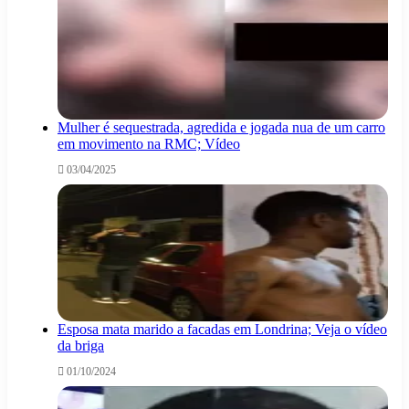
Mulher é sequestrada, agredida e jogada nua de um carro
em movimento na RMC; Vídeo
03/04/2025
Esposa mata marido a facadas em Londrina; Veja o vídeo
da briga
01/10/2024