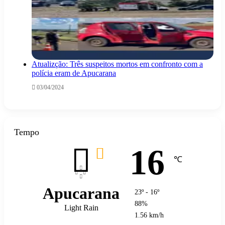
Atualizção: Três suspeitos mortos em confronto com a
polícia eram de Apucarana
03/04/2024
Tempo
16
℃
Apucarana
23º - 16º
88%
Light Rain
1.56 km/h