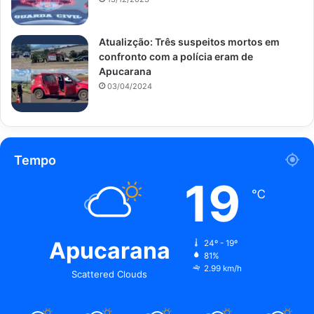
Atualizção: Três suspeitos mortos em
confronto com a polícia eram de
Apucarana
03/04/2024
Tempo
19
℃
Apucarana
24º - 19º
81%
2.99 km/h
Scattered Clouds