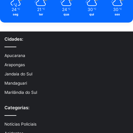
24
21
24
30
30
℃
℃
℃
℃
℃
seg
ter
qua
qui
sex
Cidades:
Apucarana
Arapongas
Jandaia do Sul
Mandaguari
Marilândia do Sul
Categorias:
Notícias Policiais