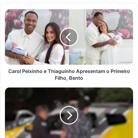
Carol
Peixinho
e
Thiaguinho
Apresentam
o
Primeiro
Filho,
Bento
Carol Peixinho e Thiaguinho Apresentam o Primeiro
Filho, Bento
Jovem
Mata
Madrasta
Durante
Discussão
em
Rolândia
(PR)