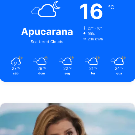
16
℃
Apucarana
27º - 16º
99%
2.16 km/h
Scattered Clouds
27
29
22
21
24
℃
℃
℃
℃
℃
sáb
dom
seg
ter
qua