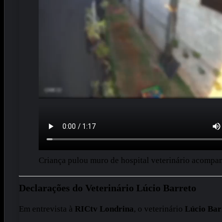
Criança pulou muro de hospital veterinário acompa
Declarações do Veterinário Lúcio Barreto
Em entrevista à
RICtv Londrina
, o veterinário
Lúcio Bar