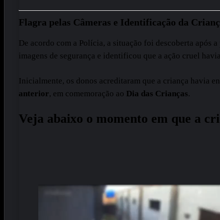
Flagra pelas Câmeras e Identificação da Crian
De acordo com a Polícia, a situação foi descoberta após a
imagens de segurança e identificou que a ação cruel havi
Inicialmente, os donos acreditaram que a criança havia e
anterior
, em comemoração ao
Dia das Crianças
.
Veja abaixo o momento em que a cri