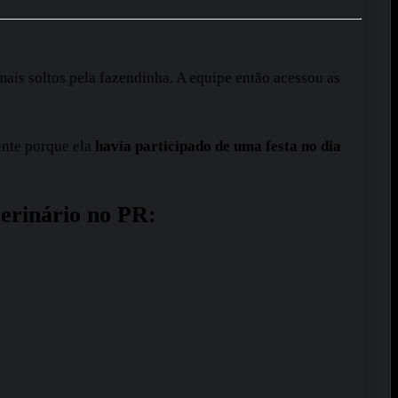
mais soltos pela fazendinha. A equipe então acessou as
ente porque ela
havia participado de uma festa no dia
erinário no PR: