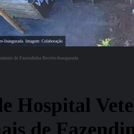
cém-Inaugurada. Imagem: Colaboração
 Animais de Fazendinha Recém-Inaugurada
e Hospital Vete
ais de Fazendi