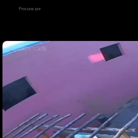
aleatório
Procurar
por