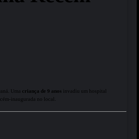
araná. Uma
criança de 9 anos
invadiu um hospital
cém-inaugurada no local.