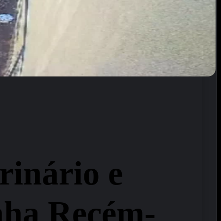
rinário e
nha Recém-