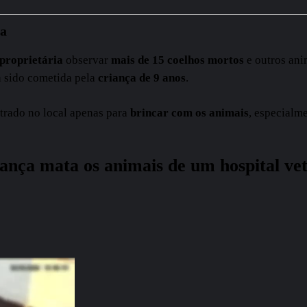
ça
proprietária
observar
mais de 15 coelhos mortos
e outros ani
a sido cometida pela
criança de 9 anos
.
ntrado no local apenas para
brincar com os animais
, especialm
ança mata os animais de um hospital vet