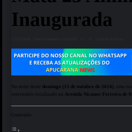
Inaugurada
15/10/2024
Última Atualização 15/10/2024
0
36
3 minutos de leitura
Na noite deste
domingo (13 de outubro de 2024)
, uma tr
veterinário localizado na
Avenida Nicanor Ferreira de 
Conteúdo