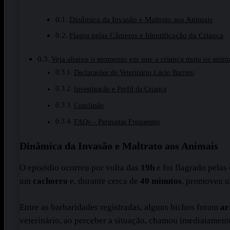
Dinâmica da Invasão e Maltrato aos Animais
Flagra pelas Câmeras e Identificação da Criança
Veja abaixo o momento em que a criança mata os animai
Declarações do Veterinário Lúcio Barreto
Investigação e Perfil da Criança
Conclusão
FAQs – Perguntas Frequentes
Dinâmica da Invasão e Maltrato aos Animais
O episódio ocorreu por volta das
19h
e foi flagrado pelas
um
cachorro
e, durante cerca de
40 minutos
, promoveu um
Entre as barbaridades registradas, alguns bichos foram
ar
veterinário, ao perceber a situação, chamou imediatamen