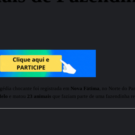
agédia chocante foi registrada em
Nova Fátima
, no Norte do P
Melo
e matou
23 animais
que faziam parte de uma fazendinha re