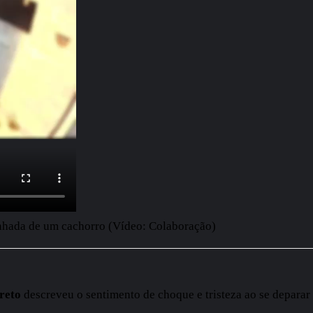
nhada de um cachorro (Vídeo: Colaboração)
reto
descreveu o sentimento de choque e tristeza ao se deparar