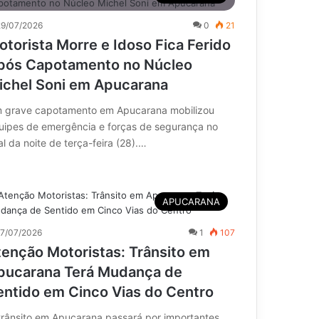
29/07/2026
0
21
otorista Morre e Idoso Fica Ferido
pós Capotamento no Núcleo
ichel Soni em Apucarana
 grave capotamento em Apucarana mobilizou
uipes de emergência e forças de segurança no
al da noite de terça-feira (28).…
APUCARANA
17/07/2026
1
107
tenção Motoristas: Trânsito em
pucarana Terá Mudança de
entido em Cinco Vias do Centro
trânsito em Apucarana passará por importantes