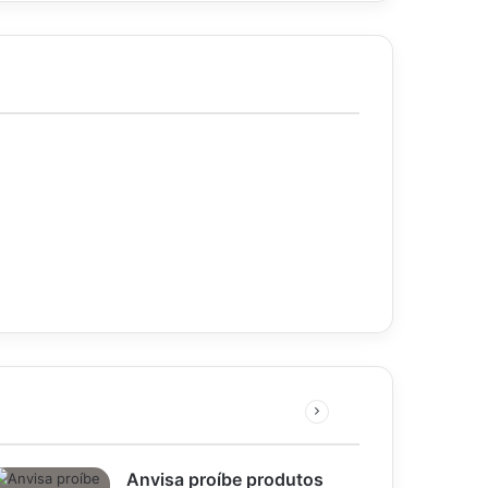
Próxima
página
Anvisa proíbe produtos