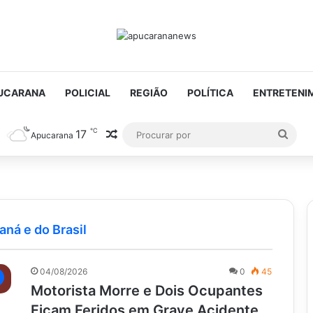
UCARANA
POLICIAL
REGIÃO
POLÍTICA
ENTRETENI
℃
17
Artigo aleatório
Proc
Apucarana
por
aná e do Brasil
04/08/2026
0
45
Motorista Morre e Dois Ocupantes
Ficam Feridos em Grave Acidente